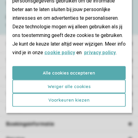
persoonsgegevens gebruiken om de informatie
Service & contact
beter aan te laten sluiten bij jouw persoonlijke
Bekijk de
veelgestelde vragen
of neem
interesses en om advertenties te personaliseren.
contact op met het
Contact Center
.
Deze technologie mogen wij alleen gebruiken als jij
ons toestemming geeft deze cookies te gebruiken.
Vakantieparken
Je kunt de keuze later altijd weer wijzigen. Meer info
vind je in onze
cookie policy
en
privacy policy
.
Type vakantie
Alle cookies accepteren
Campings
Weiger alle cookies
Vakantieverblijf
Voorkeuren kiezen
Verblijf
Boekingsinformatie