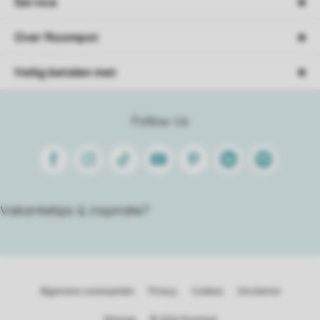
Service
Over Roompot
Veilig betalen met
Follow Us
Facebook
Instagram
Tiktok
Youtube
Pinterest
Linkedin
Spotify
Vakantietips & inspiratie?
Algemene voorwaarden
Privacy
Cookies
Disclaimer