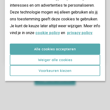
interesses en om advertenties te personaliseren.
Deze technologie mogen wij alleen gebruiken als jij
ons toestemming geeft deze cookies te gebruiken.
Je kunt de keuze later altijd weer wijzigen. Meer info
vind je in onze
cookie policy
en
privacy policy
.
Alle cookies accepteren
Weiger alle cookies
Voorkeuren kiezen