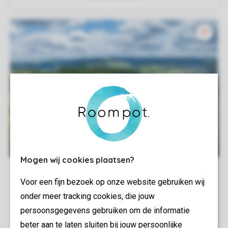
Mogen wij cookies plaatsen?
Voor een fijn bezoek op onze website gebruiken wij
onder meer tracking cookies, die jouw
persoonsgegevens gebruiken om de informatie
beter aan te laten sluiten bij jouw persoonlijke