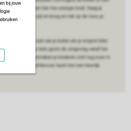
en bij jouw
avonturiers kunnen hier hun energie kwijt. Daag je
logie
intball of pak een pijl en boog en mik op de roos, je
ebruiken.
.
nen vraagt heel wat van je kuiten als je eropuit trekt
n een kano om met je hele gezin de omgeving vanaf het
in de Ardennen, vermaken je kinderen zich nog even in
 met je partner achterover leunt met een heerlijk