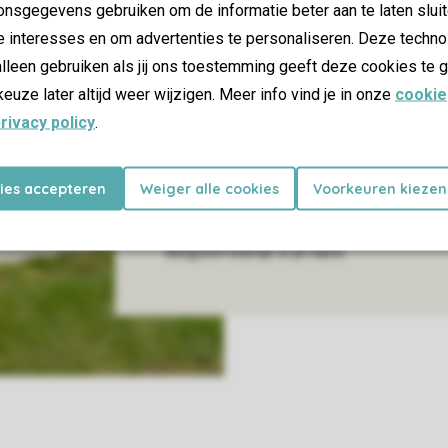
nsgegevens gebruiken om de informatie beter aan te laten sluit
tocht met een kompas lopen. Ook oudere 
e interesses en om advertenties te personaliseren. Deze techno
tieners uit voor een gezamenlijk potje pa
lleen gebruiken als jij ons toestemming geeft deze cookies te g
zult zien dat dat moeilijker is dan het lijkt
keuze later altijd weer wijzigen. Meer info vind je in onze
cookie
rivacy policy
.
Het heuvelachtige landschap van de Arden
op de mountainbike. Of stap je liever i
kies accepteren
Weiger alle cookies
Voorkeuren kiezen
water te verkennen? Na een actieve dag 
het verwarmde zwembad, terwijl je samen
Belgisch biertje in je hand.