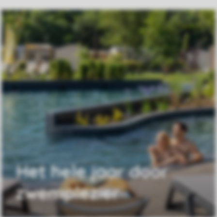
Het hele jaar door
zwemplezier