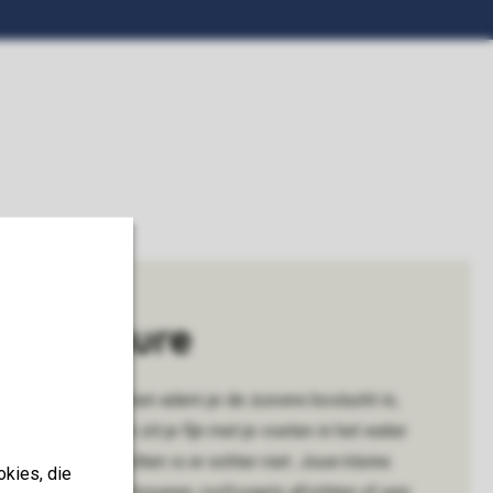
la Clusure
e Belgische Ardennen adem je de zuivere boslucht in,
n. Op warme dagen zit je fijn met je voeten in het water
om lang stil te zitten is er echter niet. Jouw kleine
okies, die
len doen: een tipi bouwen, roofvogels africhten of een