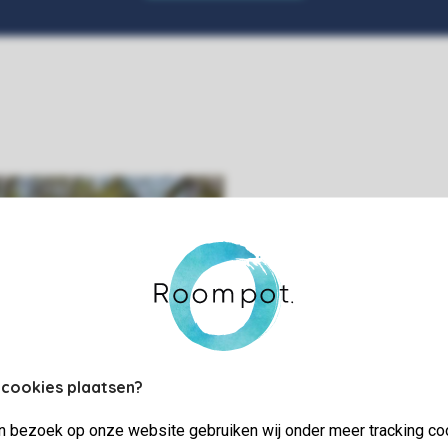
Welkom op Parc 
Op dit rustige vakantiepark midden in d
 cookies plaatsen?
terwijl je geniet van de natuur om je hee
van de verkoelende rivier de Lomme. Tijd 
jn bezoek op onze website gebruiken wij onder meer tracking co
rangers weten niet wat ze als eerste wil