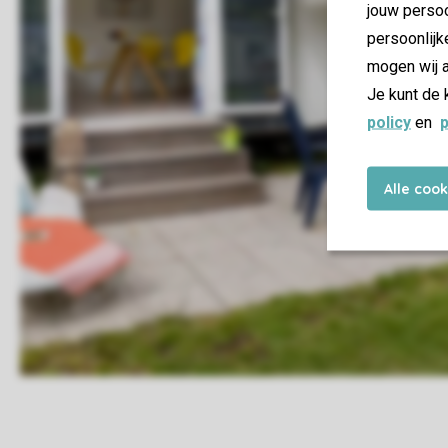
jouw persoo
persoonlijk
mogen wij a
Je kunt de 
policy
en
p
Alle coo