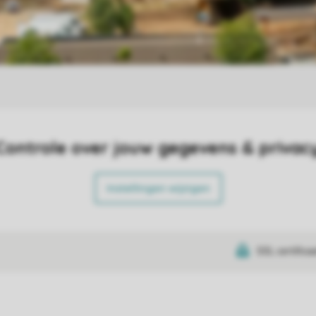
Controle over jouw gegevens & privac
Instellingen wijzigen
SSL certifica