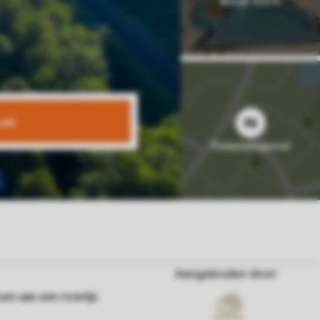
oek
Aangeboden door