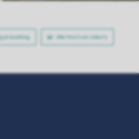
ig je boeking
Alle foto’s en video’s