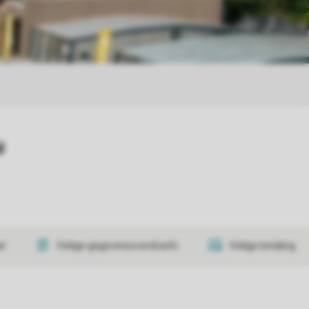
y
at
Veilige gegevensoverdracht
Veilige betaling