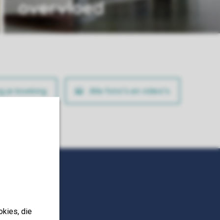
overvloed
ig je boeking
Alle foto’s en video’s
okies, die