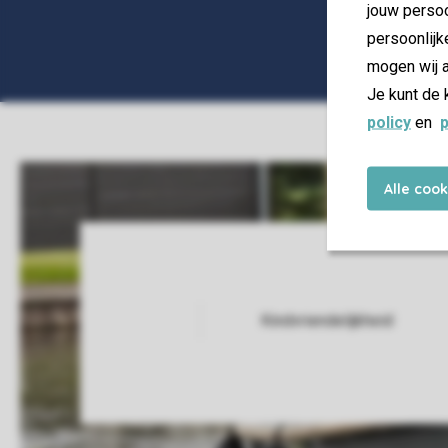
jouw persoo
persoonlijk
mogen wij a
Je kunt de 
policy
en
p
Alle coo
Kindvriendelijkheid
Service Rating from our guests