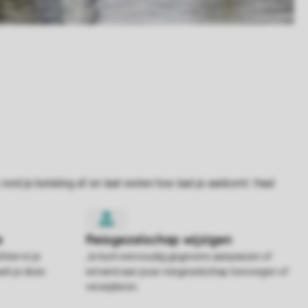
hten in je
Je kunt eenvoudig gegevens aanpassen of
rk je deze
iemand aan jouw reisgezelschap toevoegen of
verwijderen.