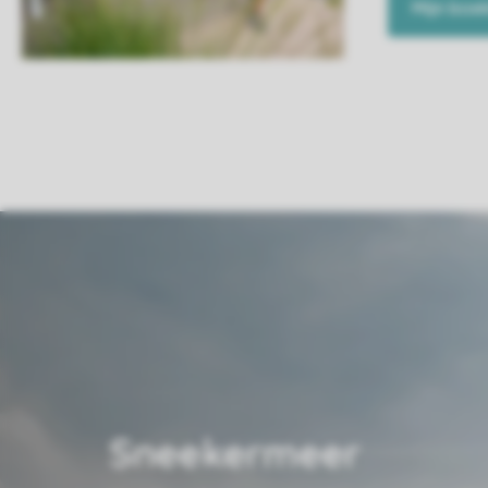
Mijn boe
Sneekermeer