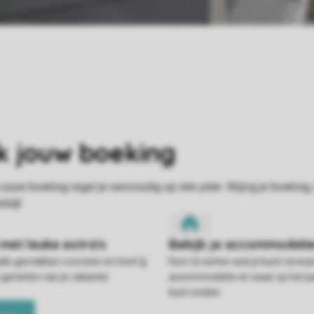
alle gemakken voorzien en hoef jij
Kom te weten wat je kunt verwac
 genieten van je vakantie.
accommodatie en waar op het pa
kunt vinden.