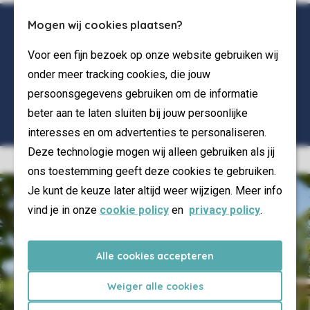
Mogen wij cookies plaatsen?
Voor een fijn bezoek op onze website gebruiken wij
onder meer tracking cookies, die jouw
persoonsgegevens gebruiken om de informatie
beter aan te laten sluiten bij jouw persoonlijke
interesses en om advertenties te personaliseren.
Deze technologie mogen wij alleen gebruiken als jij
ons toestemming geeft deze cookies te gebruiken.
Je kunt de keuze later altijd weer wijzigen. Meer info
vind je in onze
cookie policy
en
privacy policy
.
Alle cookies accepteren
Weiger alle cookies