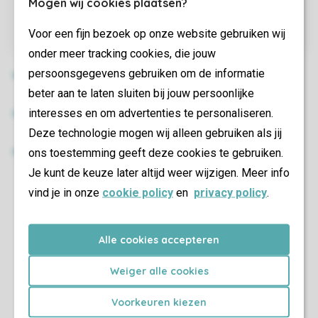
Mogen wij cookies plaatsen?
Voor een fijn bezoek op onze website gebruiken wij
onder meer tracking cookies, die jouw
persoonsgegevens gebruiken om de informatie
beter aan te laten sluiten bij jouw persoonlijke
interesses en om advertenties te personaliseren.
Deze technologie mogen wij alleen gebruiken als jij
ons toestemming geeft deze cookies te gebruiken.
Je kunt de keuze later altijd weer wijzigen. Meer info
vind je in onze
cookie policy
en
privacy policy
.
Alle cookies accepteren
Weiger alle cookies
Voorkeuren kiezen