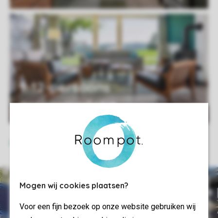
9-12-persoons
accommodatie
Alle accommodaties
Mogen wij cookies plaatsen?
Service Rating from our guests
Voor een fijn bezoek op onze website gebruiken wij