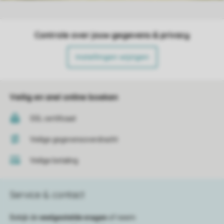
Controle over jouw gegevens & privacy
Instellingen wijzigen
Veilig en snel online boeken
SSL certificaat
Veilige gegevensoverdracht
Veilige betaling
Service & contact
Bekijk de
veelgestelde vragen
of neem