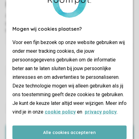
Mogen wij cookies plaatsen?
Voor een fijn bezoek op onze website gebruiken wij
Zo ben je van alle gemakken voorzien en hoef jij alleen
onder meer tracking cookies, die jouw
maar te genieten van je vakantie.
persoonsgegevens gebruiken om de informatie
beter aan te laten sluiten bij jouw persoonlijke
interesses en om advertenties te personaliseren.
Kom te weten wat je kunt verwachten in je
accommodatie en waar op het park je deze kunt
Deze technologie mogen wij alleen gebruiken als jij
vinden.
ons toestemming geeft deze cookies te gebruiken.
Je kunt de keuze later altijd weer wijzigen. Meer info
vind je in onze
cookie policy
en
privacy policy
.
Je kunt eenvoudig gegevens aanpassen of iemand
aan jouw reisgezelschap toevoegen of verwijderen.
Alle cookies accepteren
Mijn boeking