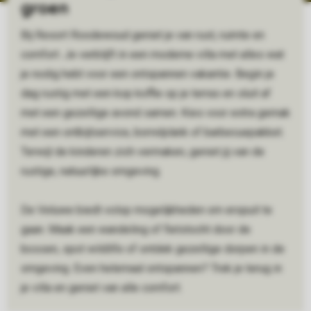
groen
Bij Resort Roodewoud geniet je van rust, ruimte en
comfort. Je verblijft in een moderne villa met alles wat
je nodig hebt voor een ontspannen vakantie. Begin je
dag rustig met een kop koffie op je terras en sluit af
met een gezellige avond samen. Kies voor extra gemak
met een ontbijtservice, borrelplank of barbecuepakket.
Terwijl de kinderen zich vermaken, geniet jij van de
rustige, natuurlijke omgeving.
De Veluwe biedt volop mogelijkheden om eropuit te
gaan. Maak een wandeling of fietstocht door de
bossen, spot wildlife of ontdek gezellige dorpen in de
omgeving. Even helemaal ontspannen? Trek je terug in
je villa en geniet van alle comfort.