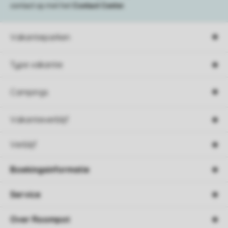
contact op met het
Contact Center
.
Vakantieparken
Type vakantie
Campings
Vakantieverblijf
Verblijf
Boekingsinformatie
Service
Over Roompot