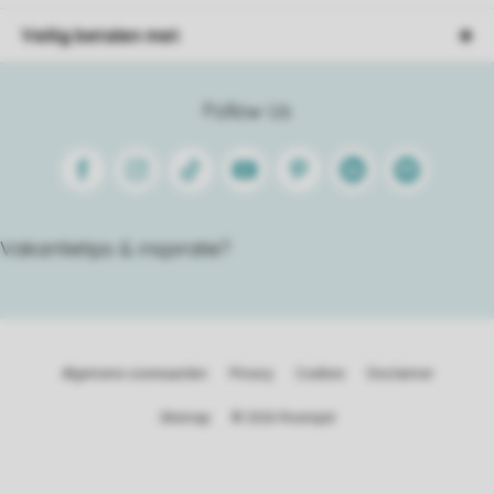
Veilig betalen met
Follow Us
Facebook
Instagram
Tiktok
Youtube
Pinterest
Linkedin
Spotify
Vakantietips & inspiratie?
Algemene voorwaarden
Privacy
Cookies
Disclaimer
Sitemap
© 2026 Roompot