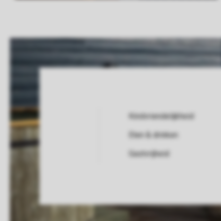
Kindvriendelijkheid
Eten & drinken
Service Rating from our guests
Gastvrijheid