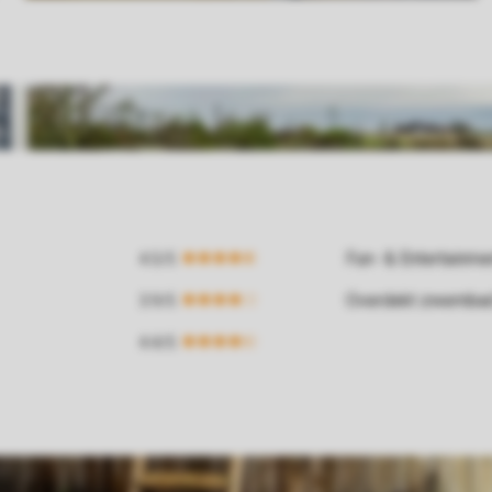
Fun- & Entertainm
Overdekt zwemba