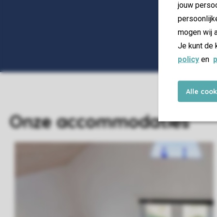
jouw persoo
persoonlijk
mogen wij a
Je kunt de 
policy
en
p
Alle coo
Onze accommodaties