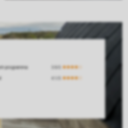
ent-programma
d