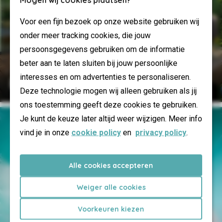
Voor een fijn bezoek op onze website gebruiken wij
onder meer tracking cookies, die jouw
persoonsgegevens gebruiken om de informatie
beter aan te laten sluiten bij jouw persoonlijke
interesses en om advertenties te personaliseren.
Extra luxe genieten
Deze technologie mogen wij alleen gebruiken als jij
ons toestemming geeft deze cookies te gebruiken.
Je kunt de keuze later altijd weer wijzigen. Meer info
vind je in onze
cookie policy
en
privacy policy
.
Alle cookies accepteren
Weiger alle cookies
Voorkeuren kiezen