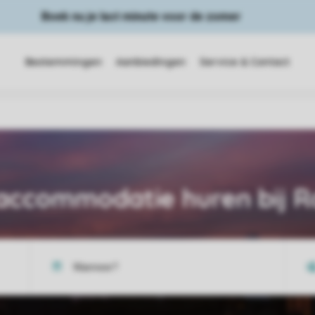
Boek nu je last minute voor de zomer
Bestemmingen
Aanbiedingen
Service & Contact