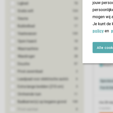
jouw persoo
persoonlijk
mogen wij a
Je kunt de 
policy
en
p
Alle coo