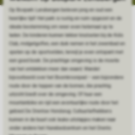
Op Bospark Lunsbergen beleven jong en oud een
heerlijke tijd! Het park is rustig en ruim opgezet en de
ideale bestemming om weer even helemaal op te
laden. De kinderen kunnen lekker knutselen bij de Kids
Club, midgetgolfen, een duik nemen in het zwembad en
spelen op de sportvelden, terwijl je even ontspant met
een goed boek. De prachtige omgeving is de moeite
van het ontdekken meer dan waard. Wandel
bijvoorbeeld over het Boomkroonpad – een bijzondere
route door de toppen van de bomen, die prachtig
uitzicht biedt over de omgeving. Of huur een
mountainbike en rijd een avontuurlijke route door het
gebied De Drentse Hondsrug. Cultuurliefhebbers
kunnen in de buurt ook leuke uitstapjes maken naar
onder andere het Hunebedcentrum en het Drents