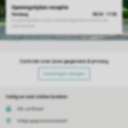
Controle over jouw gegevens & privacy
Instellingen wijzigen
Veilig en snel online boeken
SSL certificaat
Veilige gegevensoverdracht