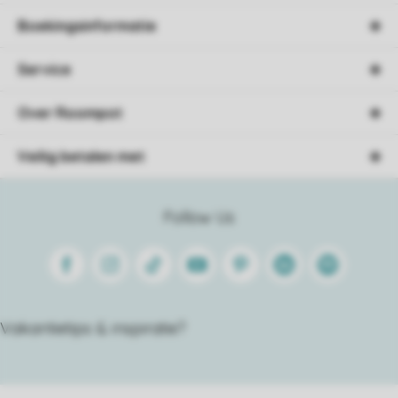
Boekingsinformatie
Service
Over Roompot
Veilig betalen met
Follow Us
Facebook
Instagram
Tiktok
Youtube
Pinterest
Linkedin
Spotify
Vakantietips & inspiratie?