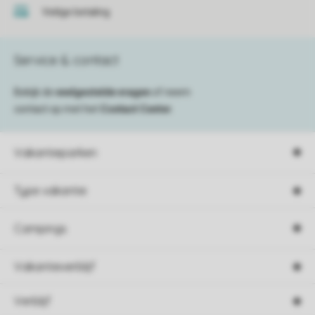
Veilige betaling
Service & contact
Bekijk de
veelgestelde vragen
of neem
contact op met het
Contact Center
.
Vakantieparken
Type vakantie
Campings
Vakantieverblijf
Verblijf