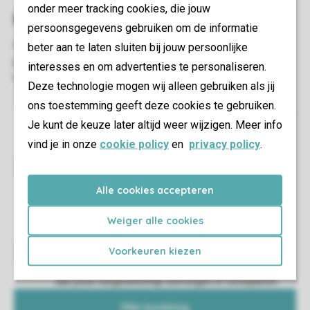
onder meer tracking cookies, die jouw
persoonsgegevens gebruiken om de informatie
beter aan te laten sluiten bij jouw persoonlijke
interesses en om advertenties te personaliseren.
Deze technologie mogen wij alleen gebruiken als jij
ons toestemming geeft deze cookies te gebruiken.
Zo ben je van alle gemakken voorzien en hoef jij alleen
Je kunt de keuze later altijd weer wijzigen. Meer info
maar te genieten van je vakantie.
vind je in onze
cookie policy
en
privacy policy
.
Kom te weten wat je kunt verwachten in je
Alle cookies accepteren
accommodatie en waar op het park je deze kunt
vinden.
Weiger alle cookies
Voorkeuren kiezen
Je kunt eenvoudig gegevens aanpassen of iemand
aan jouw reisgezelschap toevoegen of verwijderen.
Mijn boeking