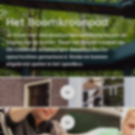
Het Boomkroonpad
Je maakt hier een avontuurlijke wandeling tussen de
toppen van de bomen. Vanaf het Boomkroonpad zijn
verschillende avontuurlijke wandelroutes en
speurtochten gemarkeerd. Kinderen kunnen
uitgebreid spelen in het speelbos.