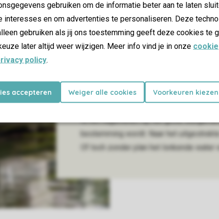
nsgegevens gebruiken om de informatie beter aan te laten sluit
Pal aan het Veerse Meer vind je Dormio 
e interesses en om advertenties te personaliseren. Deze techno
water(sport). Hier is het wakker worden 
lleen gebruiken als jij ons toestemming geeft deze cookies te g
het water. En daarna via je eigen privést
keuze later altijd weer wijzigen. Meer info vind je in onze
cookie
rondje varen over het meer. Geen eigen b
rivacy policy
.
park. Vanaf de oevers van het Veerse Me
Dormio Harbour Village vind je rust en ru
kies accepteren
Weiger alle cookies
Voorkeuren kiezen
shoppen of een cultureel uitje zet je ko
stadjes zijn vanaf het park zowel per boot
is het nagenieten op het grote steigerte
bestemming wordt. Naar het uitgestrekt
Of toch zonder plan het lonkende water