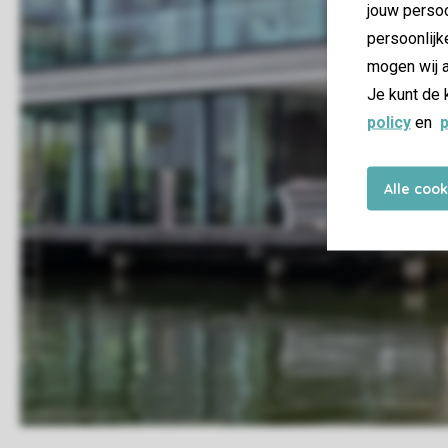
jouw persoo
persoonlijk
mogen wij a
Je kunt de 
policy
en
p
Alle coo