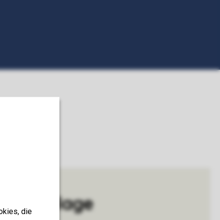
our Village
okies, die