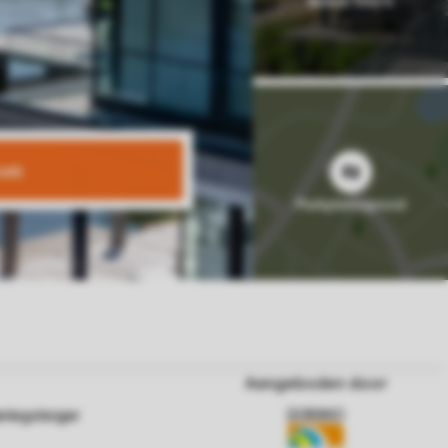
oek
Aangeboden door