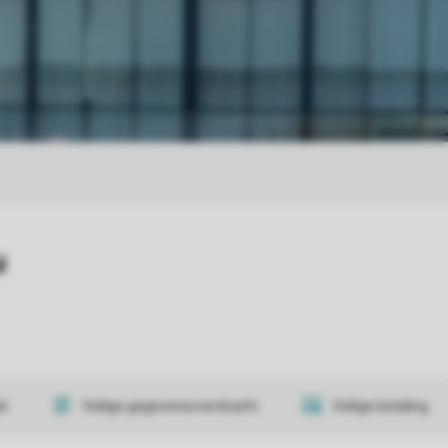
y
at
Veilige gegevensoverdracht
Veilige betaling