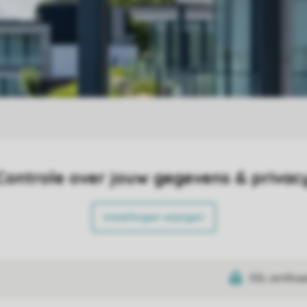
Controle over jouw gegevens & privac
Instellingen wijzigen
SSL certifica