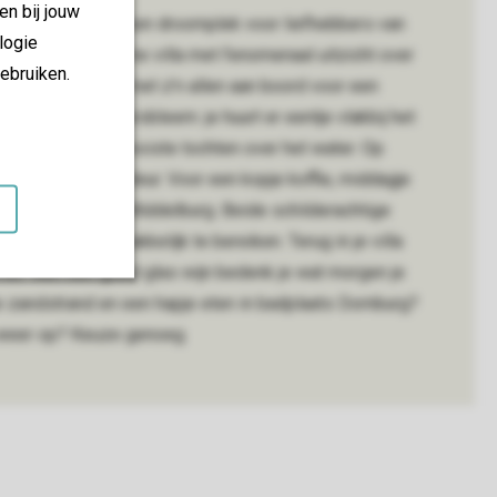
en bij jouw
Harbour Village, een droomplek voor liefhebbers van
logie
in een ultramoderne villa met fenomenaal uitzicht over
ebruiken.
eiger of boothuis met z’n allen aan boord voor een
oot mee? Geen probleem: je huurt er eentje vlakbij het
er maak je de mooiste tochten over het water. Op
imte pal voor de deur. Voor een kopje koffie, middagje
ers naar Veere of Middelburg. Beide schilderachtige
, fiets of auto makkelijk te bereiken. Terug in je villa
rras. Met een goed glas wijn bedenk je wat morgen je
e zandstrand en een hapje eten in badplaats Domburg?
 weer op? Keuze genoeg.