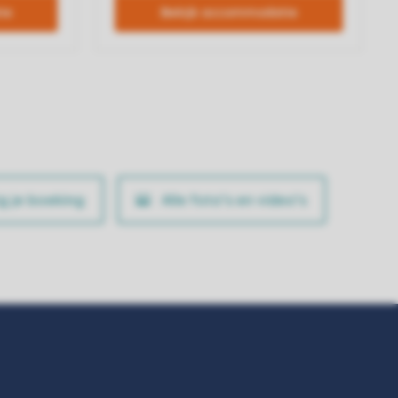
ig je boeking
Alle foto’s en video’s