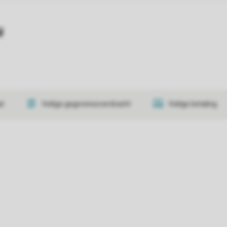
y
at
Veilige gegevensoverdracht
Veilige betaling