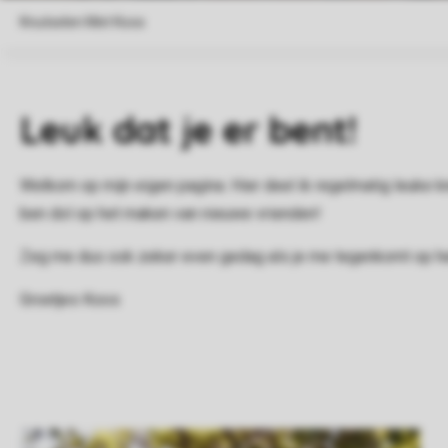
Leuk dat je er bent!
Welkom op mijn eigen pagina. Hier deel ik regelmatig leuke 
ben dol op het maken van nieuwe vrienden!
Zeg me dus ook zeker even gedag als je me tegenkomt op het 
Groetjes Koos