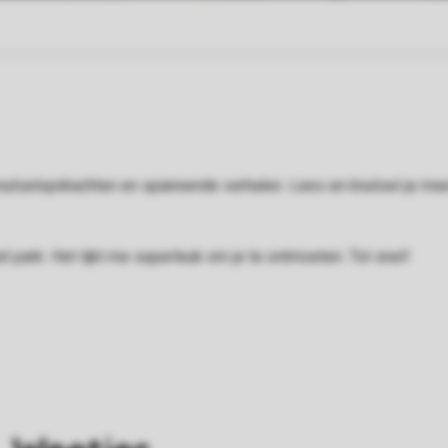
knutselopdrachten en spannende verhalen. Lees en knutsel je mee
park. Het lijkt me superleuk om je te ontmoeten. Tot snel!