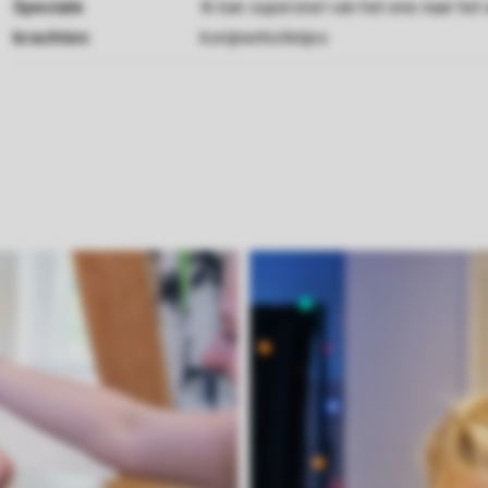
Speciale
Ik kan supersnel van het ene naar he
krachten:
konijnenholletjes