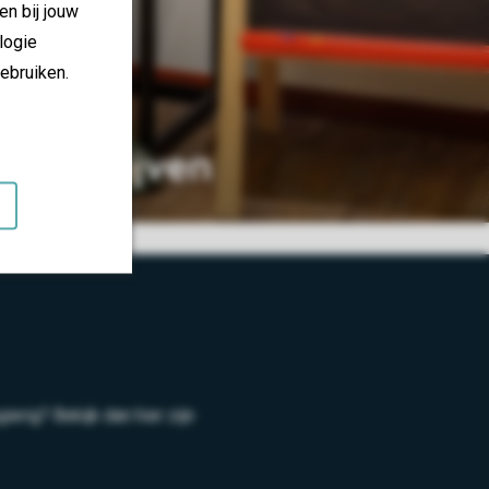
en bij jouw
logie
ebruiken.
 verblijven
rig? Bekijk dan hier zijn