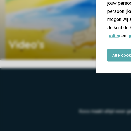
jouw persoo
persoonlijk
mogen wij a
Je kunt de 
policy
en
p
Video's
Alle coo
Koos maakt altijd weer g