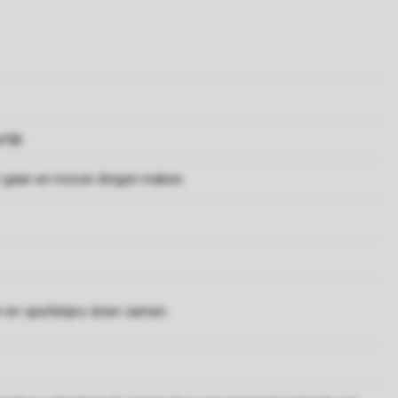
rlijk
ur gaan en mooie dingen maken
en en spelletjes doen samen