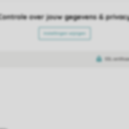
Controle over jouw gegevens & privac
Instellingen wijzigen
SSL certifica