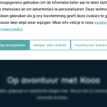
nsgegevens gebruiken om de informatie beter aan te laten sluit
e interesses en om advertenties te personaliseren. Deze techno
lleen gebruiken als jij ons toestemming geeft deze cookies te g
keuze later altijd weer wijzigen. Meer info vind je in onze
cookie
rivacy policy
.
Koos thema
kies accepteren
Weiger alle cookies
Voorkeuren kiezen
Op avontuur met Koos
ekke, grappige en spannende dingen mee. Ben je ook zo nieuwsgie
nieuwste avontuur.