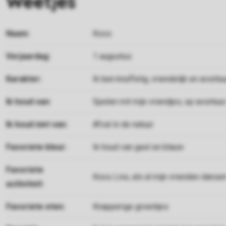
Weetjes
Naam:
Koos
Verjaardag:
1 augustus
Karakter:
Ik ben knuffelig, vriendelijk en avontuu
Ik houd van:
Spelen mit mijn vriendjes, op avontu
Ik houd niet van:
Afval in de natuur
Favoriete kleur:
Ik houd van geel en blauw
Favoriete
Koos Live, als al mijn vrienden dans
acitiviteit:
Favoriete eten:
Knapperige groentjes