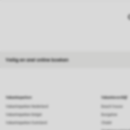
Veilig en snel online boeken
Vakantieparken
Vakantieverblijf
Vakantieparken Nederland
Beach house
Vakantieparken België
Bungalow
Vakantieparken Duitsland
Chalet