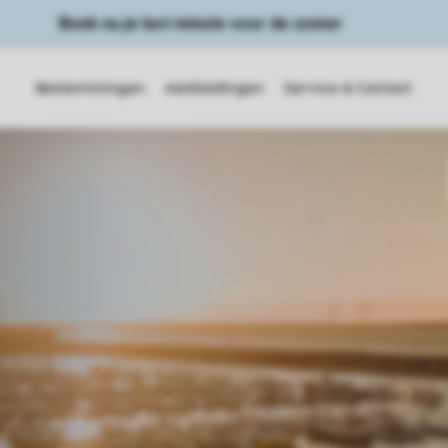
Boek nu je last minute voor de zomer
Bestemmingen
Aanbiedingen
Service & Contact