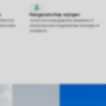
hten in je
Je kunt eenvoudig gegevens aanpassen of
rk je deze
iemand aan jouw reisgezelschap toevoegen of
verwijderen.