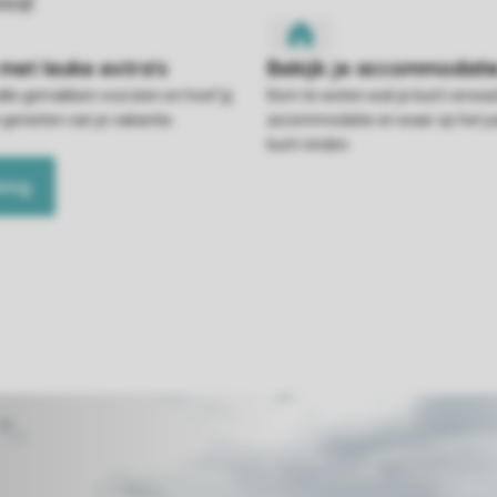
alle gemakken voorzien en hoef jij
Kom te weten wat je kunt verwac
 genieten van je vakantie.
accommodatie en waar op het pa
kunt vinden.
king