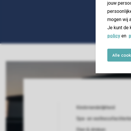
jouw persoo
persoonlijk
mogen wij a
Je kunt de 
policy
en
p
Alle coo
Kindvriendelijkheid
Spa- en wellnessfaciliteit
Service Rating from our guests
Eten & drinken