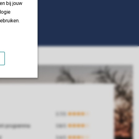
en bij jouw
logie
ebruiken.
ent-programma
d