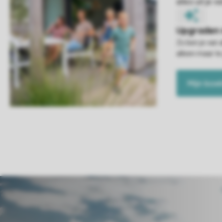
Zo ben je van 
alleen maar te
Mijn boe