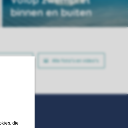
binnen en buiten
ig je boeking
Alle foto’s en video’s
okies, die