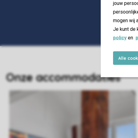
jouw persoo
persoonlijk
mogen wij a
Je kunt de 
policy
en
p
Alle coo
Onze accommodaties