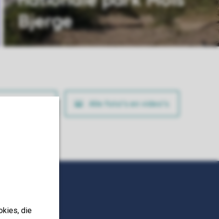
Bjerge
ig je boeking
Alle foto’s en video’s
okies, die