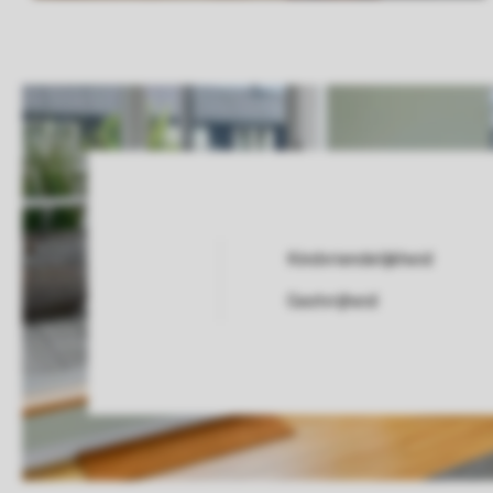
Kindvriendelijkheid
Service Rating from our guests
Gastvrijheid