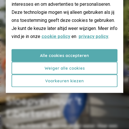
interesses en om advertenties te personaliseren.
Deze technologie mogen wij alleen gebruiken als jij
ons toestemming geeft deze cookies te gebruiken.
Je kunt de keuze later altijd weer wijzigen. Meer info
vind je in onze
cookie policy
en
privacy policy
.
Alle cookies accepteren
Weiger alle cookies
Voorkeuren kiezen
Sloepverhuur 't
Eibertsnest
Bekijk de Friese Wouden vanaf het water. Huur een