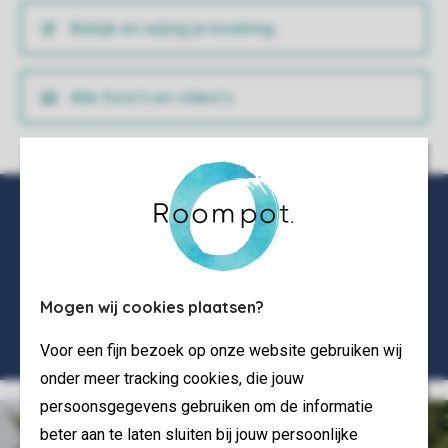
Bekijk en wijzig je boeking
Alle foto’s en video’s
Mogen wij cookies plaatsen?
Voor een fijn bezoek op onze website gebruiken wij
onder meer tracking cookies, die jouw
persoonsgegevens gebruiken om de informatie
beter aan te laten sluiten bij jouw persoonlijke