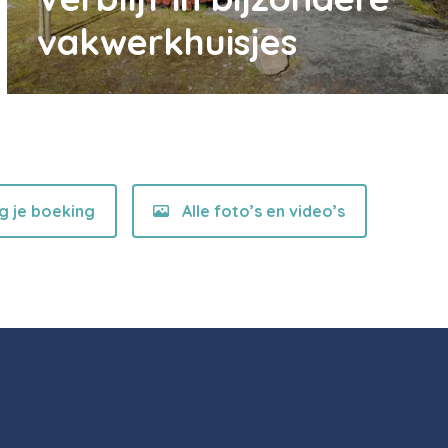
vakwerkhuisjes
ig je boeking
Alle foto’s en video’s