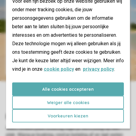
Voor een fijn bezoek op onze website gebruiken wij
onder meer tracking cookies, die jouw
persoonsgegevens gebruiken om de informatie
Kindvriendelijkheid
beter aan te laten sluiten bij jouw persoonlijke
interesses en om advertenties te personaliseren.
Eten & drinken
Deze technologie mogen wij alleen gebruiken als jij
Overdekt zwembad
ons toestemming geeft deze cookies te gebruiken.
Gastvrijheid
Je kunt de keuze later altijd weer wijzigen. Meer info
vind je in onze
cookie policy
en
privacy policy
.
Alle cookies accepteren
Weiger alle cookies
Voorkeuren kiezen