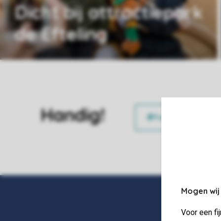
Dicht bij attractiepark
de Efteling
Handig!
Mogen wij
Voor een fi