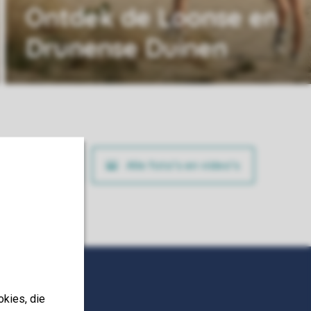
Ontdek de Loonse en
Drunense Duinen
ig je boeking
Alle foto’s en video’s
okies, die