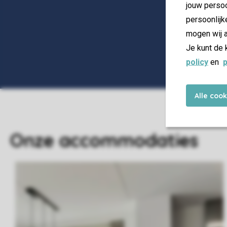
jouw persoo
persoonlijk
mogen wij a
Je kunt de 
policy
en
p
Alle coo
Onze accommodaties