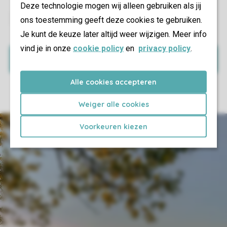
Deze technologie mogen wij alleen gebruiken als jij
ons toestemming geeft deze cookies te gebruiken.
Je kunt eenvoudig gegevens aanpassen of iemand
Je kunt de keuze later altijd weer wijzigen. Meer info
aan jouw reisgezelschap toevoegen of verwijderen.
vind je in onze
cookie policy
en
privacy policy
.
Mijn boeking
Alle cookies accepteren
Weiger alle cookies
Voorkeuren kiezen