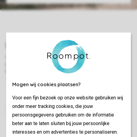
Mogen wij cookies plaatsen?
Zo ben je van alle gemakken voorzien en hoef jij alleen
maar te genieten van je vakantie.
Voor een fijn bezoek op onze website gebruiken wij
onder meer tracking cookies, die jouw
persoonsgegevens gebruiken om de informatie
Kom te weten wat je kunt verwachten in je
beter aan te laten sluiten bij jouw persoonlijke
accommodatie en waar op het park je deze kunt
vinden.
interesses en om advertenties te personaliseren.