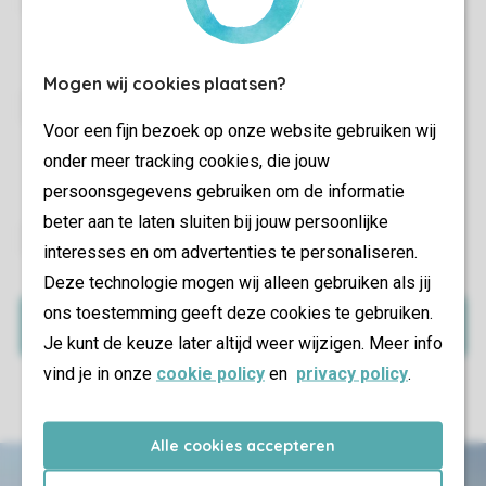
Zo ben je van alle gemakken voorzien en hoef jij alleen
maar te genieten van je vakantie.
Mogen wij cookies plaatsen?
Voor een fijn bezoek op onze website gebruiken wij
Kom te weten wat je kunt verwachten in je
accommodatie en waar op het park je deze kunt
onder meer tracking cookies, die jouw
vinden.
persoonsgegevens gebruiken om de informatie
beter aan te laten sluiten bij jouw persoonlijke
interesses en om advertenties te personaliseren.
Je kunt eenvoudig gegevens aanpassen of iemand
Deze technologie mogen wij alleen gebruiken als jij
aan jouw reisgezelschap toevoegen of verwijderen.
ons toestemming geeft deze cookies te gebruiken.
Mijn boeking
Je kunt de keuze later altijd weer wijzigen. Meer info
vind je in onze
cookie policy
en
privacy policy
.
Alle cookies accepteren