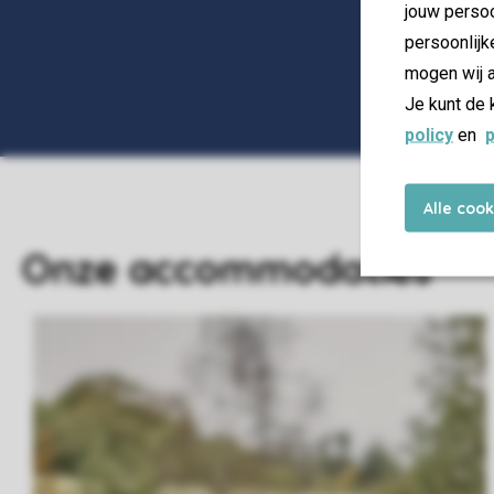
jouw persoo
persoonlijk
mogen wij a
Je kunt de 
policy
en
p
Alle coo
Onze accommodaties