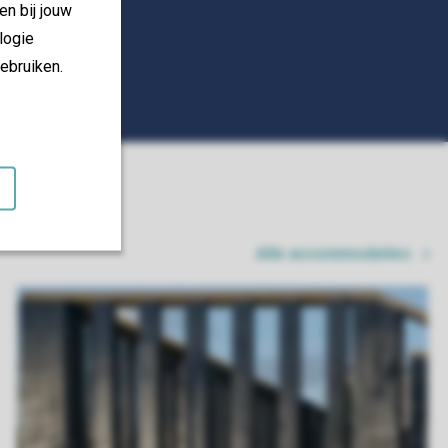
en bij jouw
logie
ebruiken.
Alle accommodaties