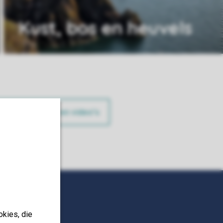
Kust, bos en heuvels
Alle foto’s en video’s
okies, die