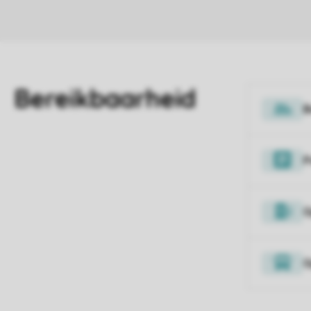
B
P
O
O