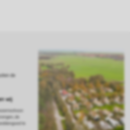
 bezemschoon
brengen, de
 beddengoed te