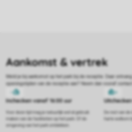
Voor deze tijd mag je natuurlijk wel al gebruik
De rest van de 
maken van de faciliteiten op het park. Of de
harte welkom bi
omgeving van het park ontdekken.