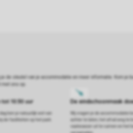
dag ben je natuurlijk wel van
Wij vragen je de accommodatie
j de faciliteiten op het park.
achter te laten, het afval weg te 
vaatwasser uit te ruimen en het
verzamelen.