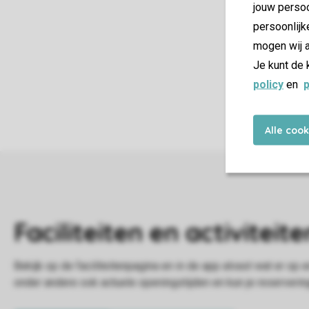
jouw persoo
persoonlijk
V
mogen wij a
Je kunt de 
policy
en
p
Alle coo