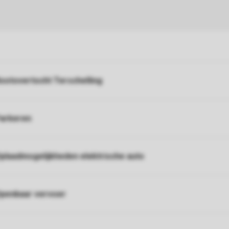
ootovertocht Terschelling
arkeren
plaadmogelijkheden elektrische auto
penbaar vervoer