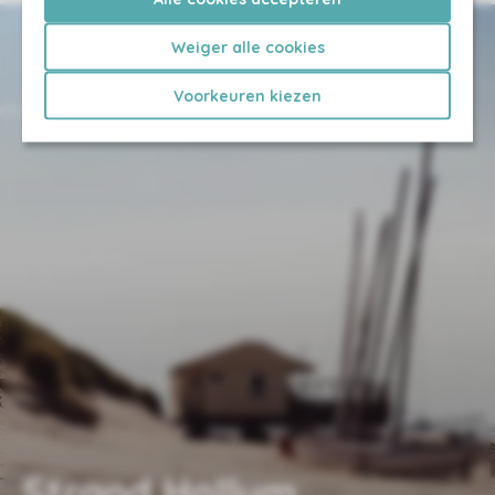
Weiger alle cookies
Voorkeuren kiezen
Strand Hollum