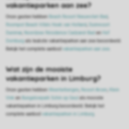
vakantieparken aan zee?
Onze gasten hebben
Beach Resort Nieuwvliet-Bad
,
Roompot Beach Villa's Hoek van Holland
,
Duinresort
Dunimar
,
Noordzee Résidence Cadzand-Bad
en
Hof
Domburg
als leukste vakantieparken aan zee beoordeeld.
Bekijk het complete aanbod
vakantieparken aan zee
.
Wat zijn de mooiste
vakantieparken in Limburg?
Onze gasten hebben
Weerterbergen
,
Resort Arcen
,
Klein
Vink
en
Bungalowpark Schin op Geul
als mooiste
vakantieparken in Limburg beoordeeld. Bekijk het
complete aanbod
vakantieparken in Limburg
.