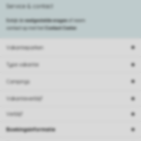
Service & contact
Bekijk de
veelgestelde vragen
of neem
contact op met het
Contact Center
.
Vakantieparken
Type vakantie
Campings
Vakantieverblijf
Verblijf
Boekingsinformatie