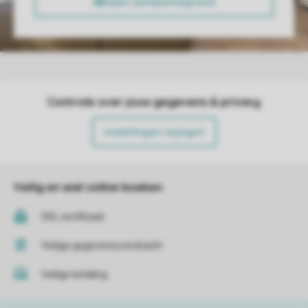
Controle over jouw gegevens & privacy
Instellingen wijzigen
Veilig en snel online boeken
SSL certificaat
Veilige gegevensoverdracht
Veilige betaling