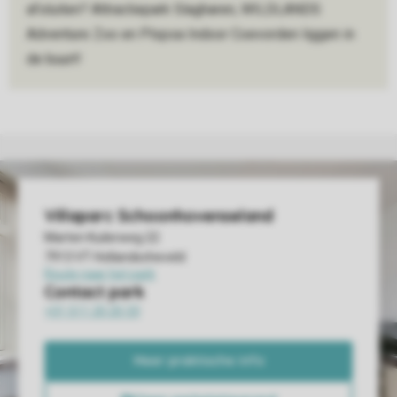
afsluiten? Attractiepark Slagharen, WILDLANDS
Adventure Zoo en Plopsa Indoor Coevorden liggen in
de buurt!