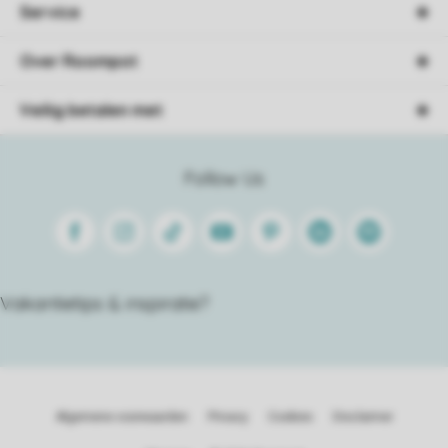
Service
Over Roompot
Veilig betalen met
Follow Us
Facebook
Instagram
Tiktok
Youtube
Pinterest
Linkedin
Spotify
Vakantietips & inspiratie?
Algemene voorwaarden
Privacy
Cookies
Disclaimer