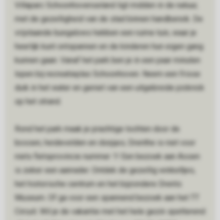
Villaparc Schoonhovenseland ligt midden in de natuur,
met de gezelligheid van de stad binnen handbereik. De
vrijstaande bungalows hebben een ruime tuin, waar je
heerlijk kunt ontspannen en de kinderen hun eigen gang
kunnen gaan. Vanaf het park ben je in een paar minuten
lopen bij recreatieplas Schoonhoven. Neem een frisse
duik in het water en geniet van een uitgebreide picknick
op het strand.
Rond het park maak je prachtige tochten door de
bossen, heidevelden en dorpjes; Drenthe is niet voor
niets fietsprovincie nummer 1! Een bezoek aan Assen
is zeker een aanrader. Ontdek de gezellig winkeltjes,
het historische centrum en het bijzondere Drents
Museum. Of ga voor een spannend bezoek aan het TT
Circuit. Wil je de vakantie met het hele gezin spetterend