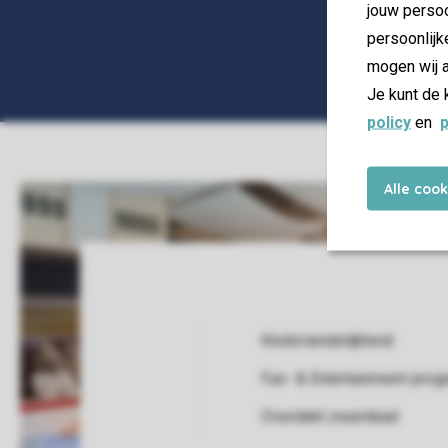
jouw persoo
persoonlijk
mogen wij a
Je kunt de 
policy
en
p
Alle coo
Kindvriendelijkheid
Fun- & Entertainment-pro
Service Rating from our guests
Overdekt zwembad