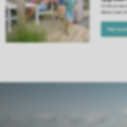
Zo ben je van 
alleen maar te
Mijn boe