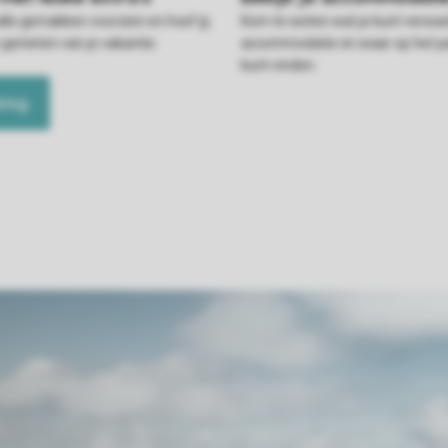
alle gemakken voorzien en hoef jij
Kom te weten wat je kunt verwac
 genieten van je vakantie.
accommodatie en waar op het pa
kunt vinden.
king