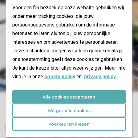
Voor een fijn bezoek op onze website gebruiken wij
onder meer tracking cookies, die jouw
Kindvriendelijkheid
persoonsgegevens gebruiken om de informatie
beter aan te laten sluiten bij jouw persoonlijke
Fun- & Entertainment-programma
interesses en om advertenties te personaliseren.
Eten & drinken
Deze technologie mogen wij alleen gebruiken als jij
Overdekt zwembad
ons toestemming geeft deze cookies te gebruiken.
Je kunt de keuze later altijd weer wijzigen. Meer info
Gastvrijheid
vind je in onze
cookie policy
en
privacy policy
.
Alle cookies accepteren
Weiger alle cookies
Voorkeuren kiezen