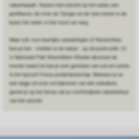
vakantiepark. Huizen met uitzicht op het water, een
jachthaven, de rivier de Tjonger en de vele meren in de
buurt; het water is hier nooit ver weg.
Maar ook voor heerlijke wandelingen of fietstochten
ben je hier - midden in de natuur - op de juiste plek. Zo
is Nationaal Park Weerribben-Wieden absoluut de
moeite waard en kan je uren genieten van rust en ruimte
in het typisch Friese polderlandschap. Wanneer je na
een dagje uit even wil bijkomen van alle indrukken,
geniet je op het terras van je comfortabele vakantiehuis
van het uitzicht.