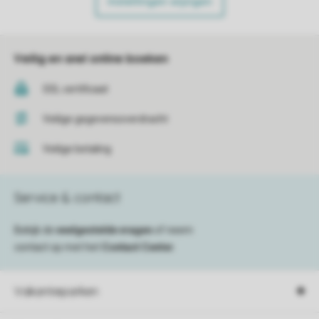
Instellingen wijzigen
Veilig en snel online boeken
SSL certificaat
Veilige gegevensoverdracht
Veilige betaling
Service & contact
Bekijk de
veelgestelde vragen
of neem
contact op met het
Contact Center
.
Vakantieparken