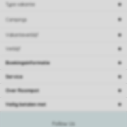
Type vakantie
Campings
Vakantieverblijf
Verblijf
Boekingsinformatie
Service
Over Roompot
Veilig betalen met
Follow Us