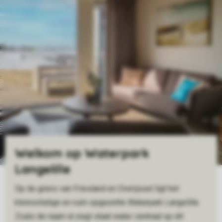
Welkom op Waterpark
Langelille
Op de grens van Friesland en Overijssel ligt het
kleinschalige en ruim opgezette Waterpark Langelille.
Zoals de naam al zegt staat water centraal op dit