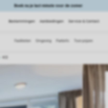
Boek nu je last minute voor de zomer
Bestemmingen
Aanbiedingen
Service & Contact
4CE