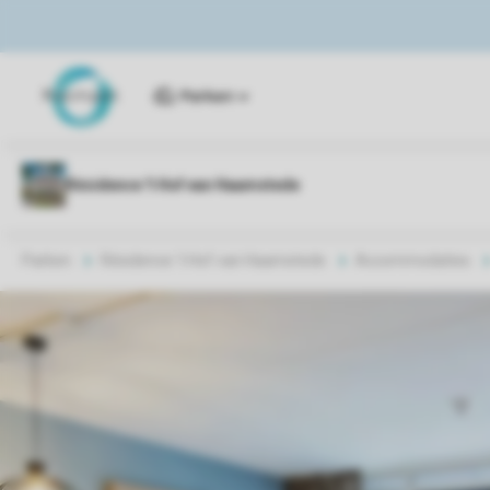
Parken
Parken
Résidence 't Hof van Haamstede
Accommodaties