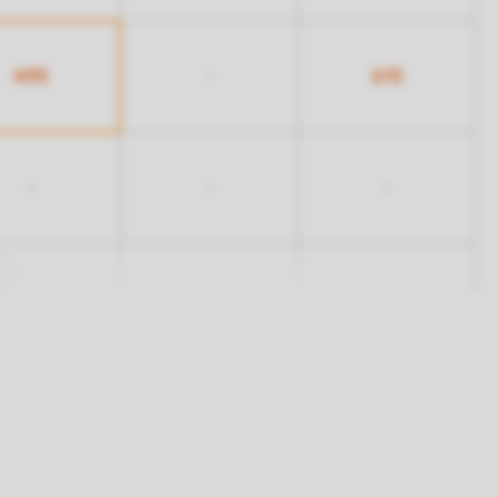
495
615
-
-
-
-