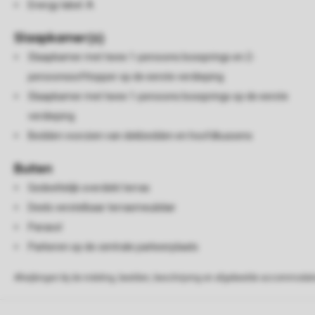
Energy label: A
Slaapkamer(s)
Slaapkamer met twee 1-persoons boxsprings en 2-
persoonssofttopper op de eerste verdieping
Slaapkamer met twee 1-persoons boxsprings op de eerste
verdieping
Bedden voorzien van dekbedden en hoofdkussens
Buiten
Gedeeltelijk overdekt terras
Deels verstelbaar terrasmeubilair
Parasol
Parkeren op de centrale parkeerplaats
Afwijkingen bij de indeling, beelden, beschrijving en afgebeelde accommodati