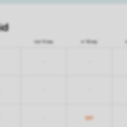
id
ma 14 sep
vr 18 sep
-
-
-
-
537
-