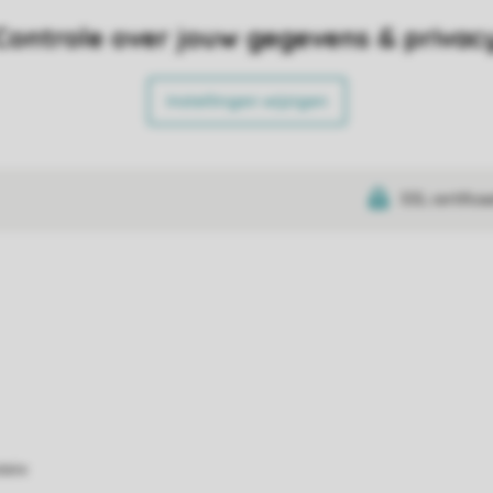
Controle over jouw gegevens & privac
Instellingen wijzigen
SSL certifica
atie