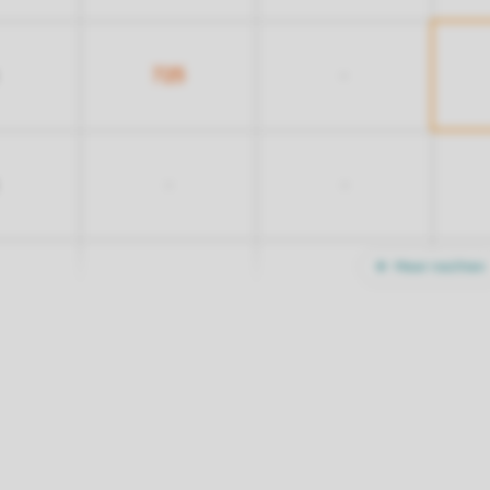
725
-
-
-
Meer nachten