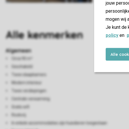
jouw persoo
persoonlijk
mogen wij a
Je kunt de 
Alle
kenmerken
policy
en
p
Algemeen
Alle coo
Circa 90 m²
Geschakeld
Twee slaapkamers
Modern interieur
Twee verdiepingen
Centrale verwarming
Gratis wifi
Rookvrij
In enkele accommodaties zijn huisdieren toegestaan