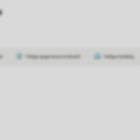
y
at
Veilige gegevensoverdracht
Veilige betaling