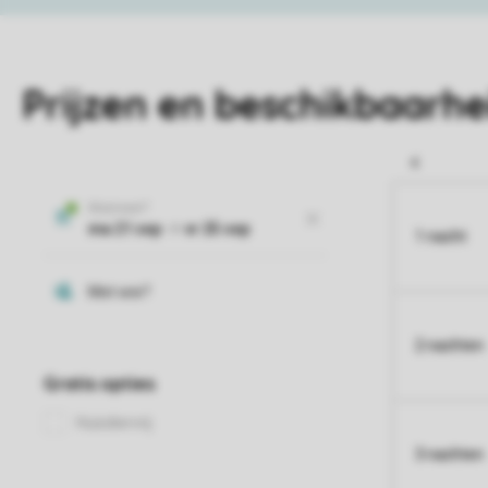
Prijzen en beschikbaarhe
1 nacht
2 nachten
3 nachten