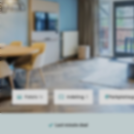
Foto's
16
Indeling
3