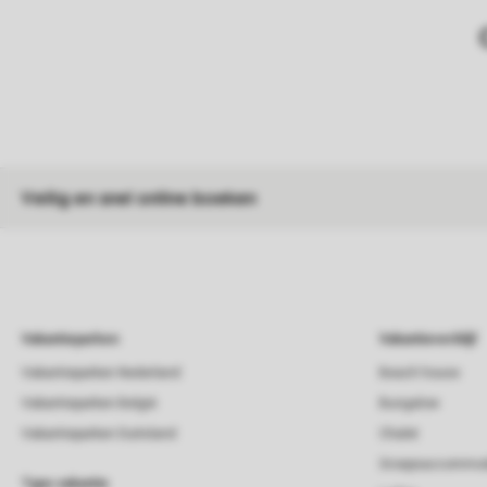
Veilig en snel online boeken
Vakantieparken
Vakantieverblijf
Vakantieparken Nederland
Beach house
Vakantieparken België
Bungalow
Vakantieparken Duitsland
Chalet
Groepsaccommod
Type vakantie