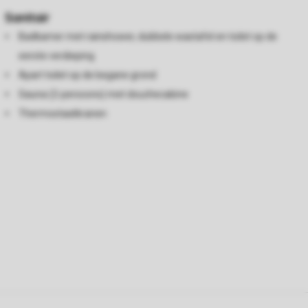
Sanitair
Badkamer met rainshower, dubbele wastafel en toilet op de
eerste verdieping
Apart toilet op de begane grond
Sauna (2-persoons) met douchecabine
Thermostaatkranen