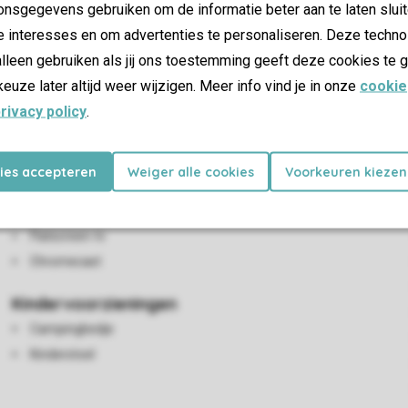
nsgegevens gebruiken om de informatie beter aan te laten sluit
e interesses en om advertenties te personaliseren. Deze techno
lleen gebruiken als jij ons toestemming geeft deze cookies te g
keuze later altijd weer wijzigen. Meer info vind je in onze
cookie
rivacy policy
.
Woon-/eetkamer
kies accepteren
Weiger alle cookies
Voorkeuren kiezen
Zithoek
Eethoek
Flatscreen-tv
Chromecast
Kindervoorzieningen
Campingbedje
Kinderstoel