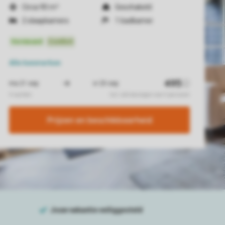
Circa 90 m²
Geschakeld
2 slaapkamers
1 badkamer
Alle
kenmerken
Prijzen en beschikbaarheid