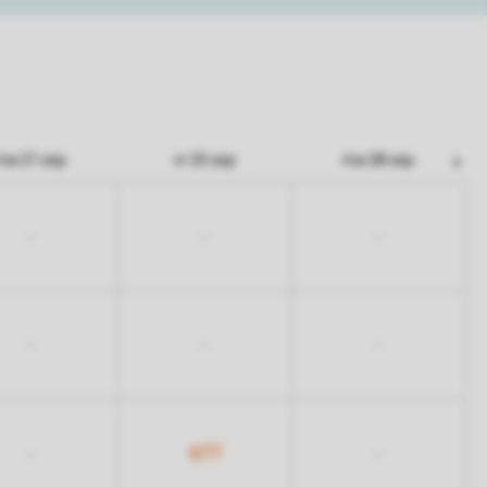
ma 21 sep
vr 25 sep
ma 28 sep
-
-
-
-
-
-
677
-
-