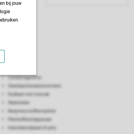
en bij jouw
logie
ebruiken.
Keuken
Open keuken
Vaatwasser
Combimagnetron
Standaard keukeninventaris
Koelkast met vriesvak
Waterkoker
Nespresso koffiemachine
Filterkoffiezetapparaat
Inductiekookplaat (4-pits)