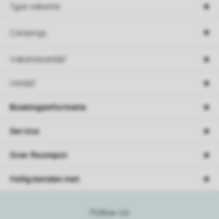
Type vakantie
Campings
Vakantieverblijf
Verblijf
Boekingsinformatie
Service
Over Roompot
Veilig betalen met
Follow Us