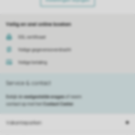
Instellingen wijzigen
Veilig en snel online boeken
SSL certificaat
Veilige gegevensoverdracht
Veilige betaling
Service & contact
Bekijk de
veelgestelde vragen
of neem
contact op met het
Contact Center
.
Vakantieparken