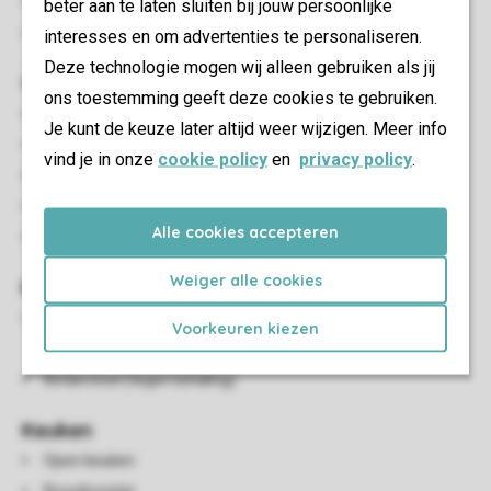
Terras
beter aan te laten sluiten bij jouw persoonlijke
Parkeren in de buurt van de accommodatie
interesses en om advertenties te personaliseren.
Deze technologie mogen wij alleen gebruiken als jij
Woon-/eetkamer
ons toestemming geeft deze cookies te gebruiken.
Zithoek
Je kunt de keuze later altijd weer wijzigen. Meer info
Eettafel
vind je in onze
cookie policy
en
privacy policy
.
HDMI-aansluiting
Dvd-speler
Alle cookies accepteren
Flatscreen-tv
Weiger alle cookies
Kindervoorzieningen
Een kinderbed kan alleen geplaatst worden in de
Voorkeuren kiezen
ouderslaapkamer of in de woonkamer
Kinderstoel (tegen betaling)
Keuken
Open keuken