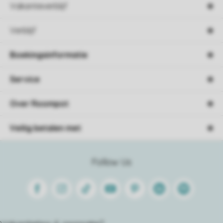
Vakantieverblijf
Verblijf
Boekingsinformatie
Service
Over Roompot
Veilig betalen met
Follow Us
Facebook
Instagram
Tiktok
Youtube
Pinterest
Linkedin
Spotify