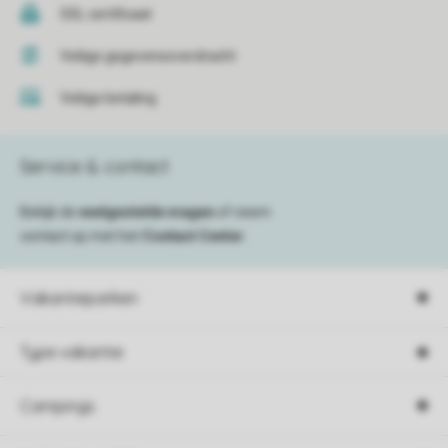
SSL certificaat
Veilige gegevensoverdracht
Veilige betaling
Service & contact
Bekijk de
veelgestelde vragen
of neem
contact op met het
Contact Center
.
Vakantieparken
Type vakantie
Campings