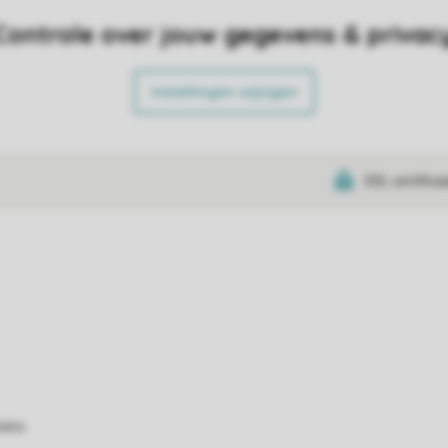
Controle over jouw gegevens & privac
Instellingen wijzigen
SSL certifica
atie