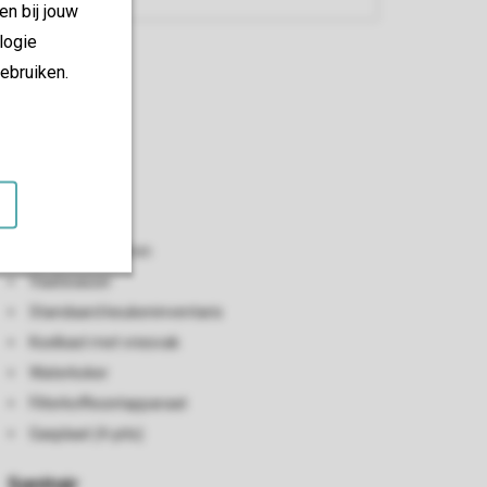
en bij jouw
logie
ebruiken.
Keuken
Open keuken
Combimagnetron
Vaatwasser
Standaard keukeninventaris
Koelkast met vriesvak
Waterkoker
Filterkoffiezetapparaat
Gasplaat (4-pits)
Sanitair