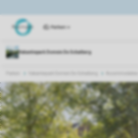
Parken
Parken
Vakantiepark Domein De Schatberg
Accommodatie