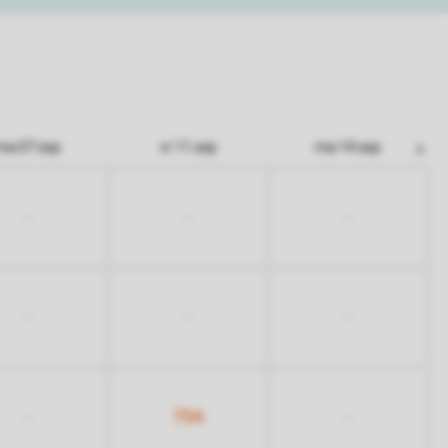
ma 07 sep
vr 11 sep
ma 14 sep
-
-
-
-
-
-
754
-
-