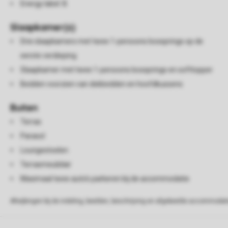
Energy label: B
Slaapkamer(s)
Drie slaapkamers met twee 1-persoons boxsprings op de
eerste verdieping
Slaapkamer met twee 1-persoons boxsprings en softtopper
Bedden voorzien van dekbedden en hoofdkussens
Buiten
Terras
Parasol
Loungestoelen
Terrasmeubilair
Maximaal twee auto's parkeren bij de accommodatie
Afwijkingen bij de indeling, beelden, beschrijving en afgebeelde accommodati