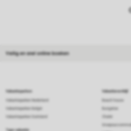
Veilig en snel online boeken
Vakantieparken
Vakantieverblijf
Vakantieparken Nederland
Beach house
Vakantieparken België
Bungalow
Vakantieparken Duitsland
Chalet
Groepsaccommod
Type vakantie