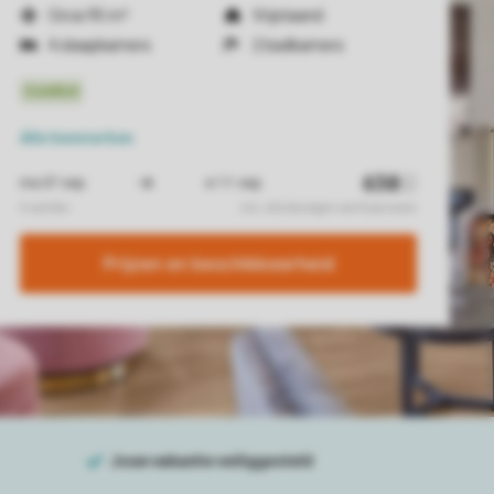
Circa 95 m²
Vrijstaand
4 slaapkamers
2 badkamers
Alle
kenmerken
Prijzen en beschikbaarheid