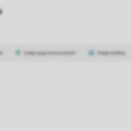
y
at
Veilige gegevensoverdracht
Veilige betaling