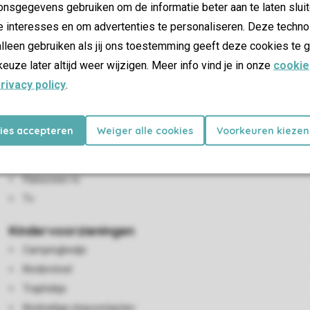
nsgegevens gebruiken om de informatie beter aan te laten sluit
e interesses en om advertenties te personaliseren. Deze techno
lleen gebruiken als jij ons toestemming geeft deze cookies te g
keuze later altijd weer wijzigen. Meer info vind je in onze
cookie
rivacy policy
.
Woon-/eetkamer
kies accepteren
Weiger alle cookies
Voorkeuren kiezen
Zithoek
Eethoek
Flatscreen-tv
Tv
Kindervoorzieningen
Campingbedje
Kinderstoel
Traphekje
Kindveilige stopcontacten