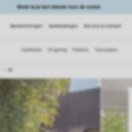
Boek nu je last minute voor de zomer
Bestemmingen
Aanbiedingen
Service & Contact
s
8E