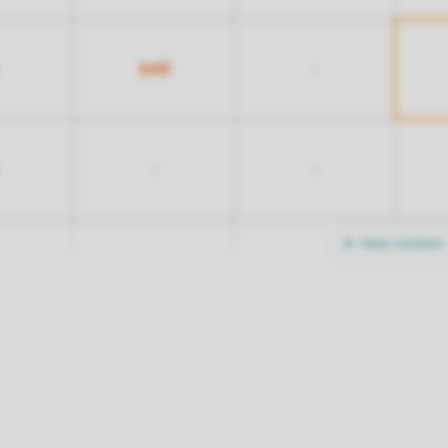
648
-
-
-
Meer nachten