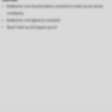
Badkamer met douchecabine, wastafel en toilet op de eerste
verdieping
Badkamer met ligbad en wastafel
Apart toilet op de begane grond