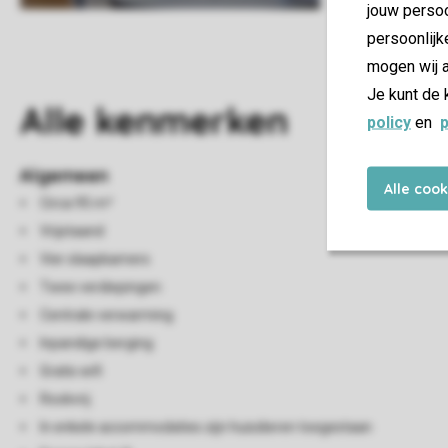
jouw persoo
persoonlijk
mogen wij a
Je kunt de 
Alle
kenmerken
policy
en
p
Algemeen
Alle coo
Circa 95 m²
Vrijstaand
Vier slaapkamers
Twee verdiepingen
Centrale verwarming
Inpandige berging
Gratis wifi
Rookvrij
In enkele accommodaties zijn huisdieren toegestaan