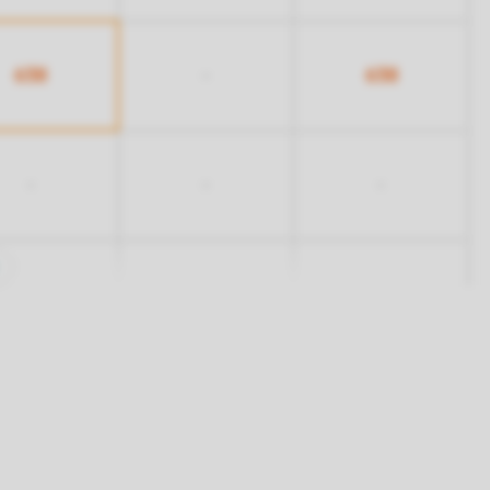
638
638
-
-
-
-