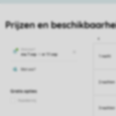
Prijzen en beschikbaarhe
1 nacht
2 nachten
3 nachten