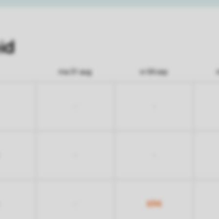
id
ma 31 aug
vr 04 sep
-
-
-
-
694
-