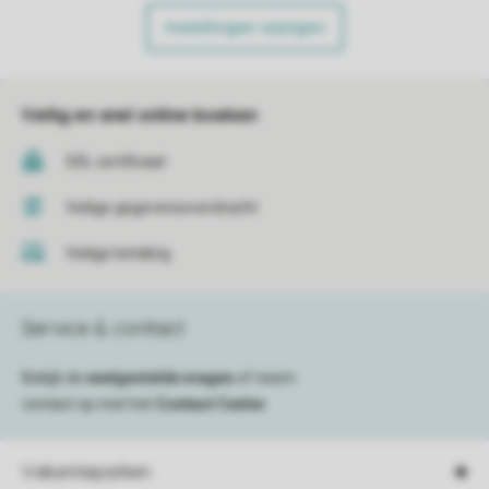
Instellingen wijzigen
Veilig en snel online boeken
SSL certificaat
Veilige gegevensoverdracht
Veilige betaling
Service & contact
Bekijk de
veelgestelde vragen
of neem
contact op met het
Contact Center
.
Vakantieparken