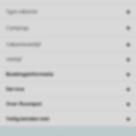
Type vakantie
Campings
Vakantieverblijf
Verblijf
Boekingsinformatie
Service
Over Roompot
Veilig betalen met