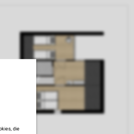
okies, die