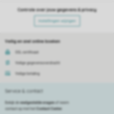
Controle over jouw gegevens & privacy
Instellingen wijzigen
Veilig en snel online boeken
SSL certificaat
Veilige gegevensoverdracht
Veilige betaling
Service & contact
Bekijk de
veelgestelde vragen
of neem
contact op met het
Contact Center
.