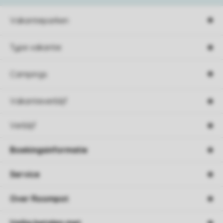
Vakantieparken
Type vakantie
Campings
Vakantieverblijf
Verblijf
Boekingsinformatie
Service
Over Roompot
Veilig betalen met