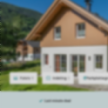
Foto's
9
Indeling
2