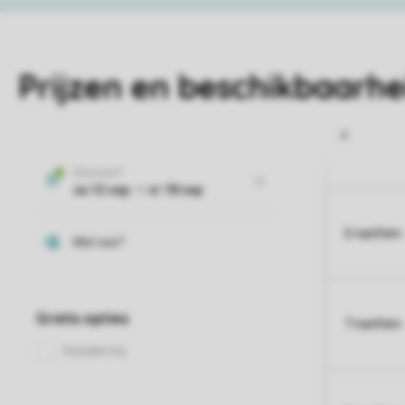
Prijzen en beschikbaarhe
6 nachten
7 nachten