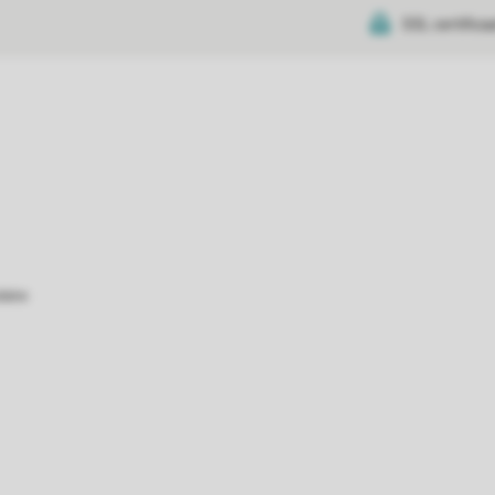
SSL certifica
atie