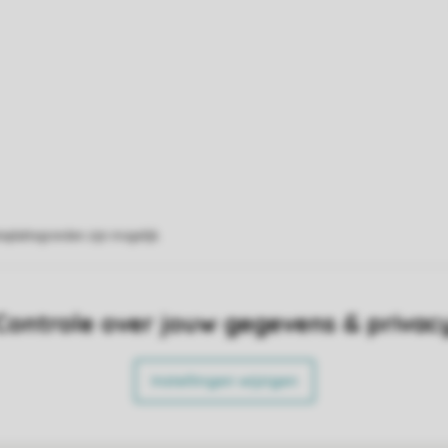
eplattegronden zijn mogelijk.
Controle over jouw gegevens & privac
Instellingen wijzigen