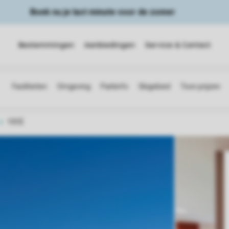
Boek nu je last minute voor de zomer
Bestemmingen
Aanbiedingen
Service & Contact
10CE