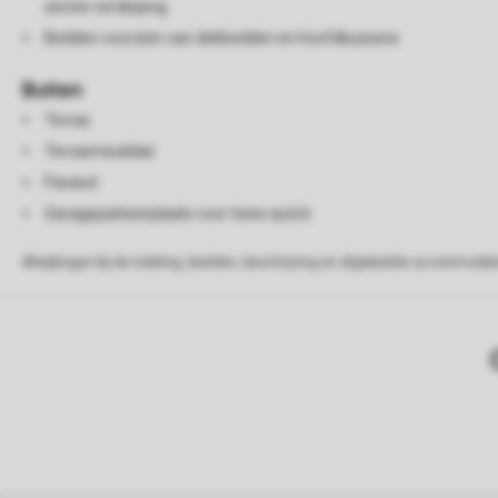
eerste verdieping
Bedden voorzien van dekbedden en hoofdkussens
Buiten
Terras
Terrasmeubilair
Parasol
Garageparkeerplaats voor twee auto's
Afwijkingen bij de indeling, beelden, beschrijving en afgebeelde accommodati