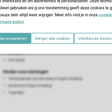
e interesses en om advertenties te personaliseren. Deze techno
Woon-/eetkamer
lleen gebruiken als jij ons toestemming geeft deze cookies te g
2-persoonsbedbank
keuze later altijd weer wijzigen. Meer info vind je in onze
cookie
Zithoek
rivacy policy
.
Eethoek
Houtkachel
kies accepteren
Weiger alle cookies
Voorkeuren kiezen
Flatscreen-tv
Radio
Cd-speler
Dvd-speler
Kindervoorzieningen
Campingbedje (op aanvraag en tegen betaling)
Kinderstoel (tegen betaling)
Traphekje