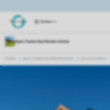
Parken
Parken
Alpen Chalets Bad Kleinkirchheim
Accommodaties