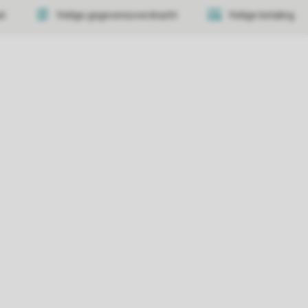
at
Veilige gegevensoverdracht
Veilige betaling