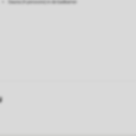
Sauna (4-persoons) in de badkamer
y