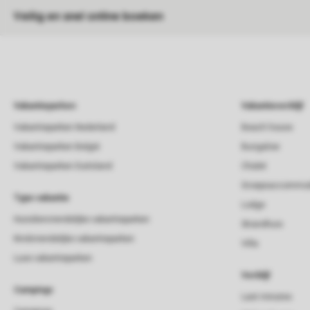
Veilig en snel online boeken
Vakantieparken
Vakantieverblijf
Vakantieparken Nederland
Beach house
Vakantieparken België
Bungalow
Vakantieparken Duitsland
Chalet
Groepsaccommod
Type vakantie
Lodge
Huisdiervriendelijke vakantieparken
Strandhuis
Kindvriendelijke vakantieparken
Villa
Luxe vakantieparken
Verblijf
Campings
Last minutes