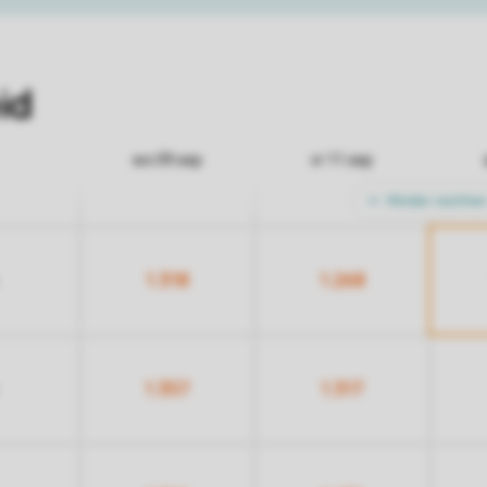
id
wo 09 sep
vr 11 sep
Minder nachte
1.318
1.268
1.357
1.317