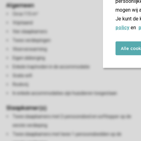
persoonlijk
Algemeen
mogen wij a
Circa 115 m²
Je kunt de 
Vrijstaand
policy
en
p
Vier slaapkamers
Twee verdiepingen
Alle coo
Vloerverwarming
Eigen skiberging
Enkele traptreden in de accommodatie
Gratis wifi
Rookvrij
In enkele accommodaties zijn huisdieren toegestaan
Slaapkamer(s)
Twee slaapkamers met 2-persoonsbed en softtopper op de
eerste verdieping
Twee slaapkamers met twee 1-persoonsbedden op de