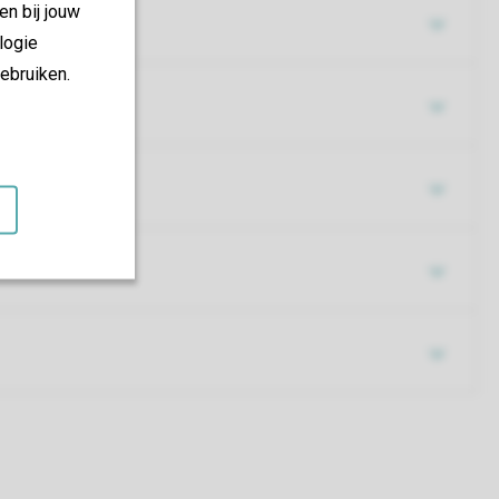
en bij jouw
logie
ebruiken.