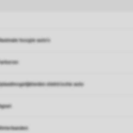
aximale hoogte auto's
arkeren
plaadmogelijkheden elektrische auto
ignet
interbanden