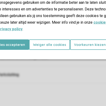
nsgegevens gebruiken om de informatie beter aan te laten sluit
uisdieren
e interesses en om advertenties te personaliseren. Deze techno
lleen gebruiken als jij ons toestemming geeft deze cookies te g
asserette
keuze later altijd weer wijzigen. Meer info vind je in onze
cookie
rivacy policy
.
erschillende openingstijden van de bergbanen
kies accepteren
Weiger alle cookies
Voorkeuren kiezen
uurwerk is niet toegestaan
arksluiting