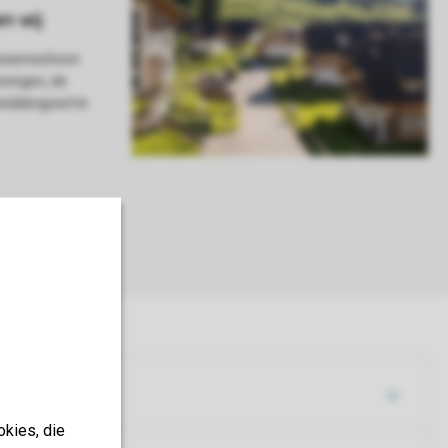
 bezemschoon
brengen, de
 beddengoed te
okies, die