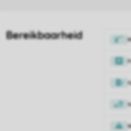
M
P
O
V
W