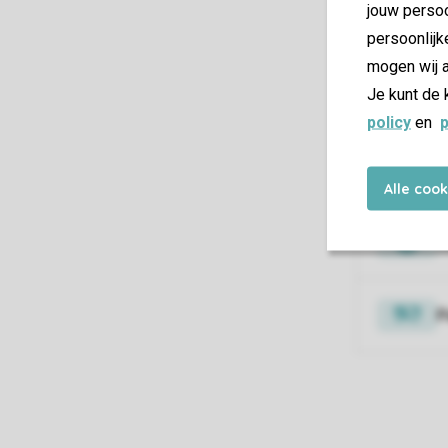
jouw persoo
H
persoonlijk
mogen wij a
W
Je kunt de 
policy
en
p
V
Alle coo
V
P