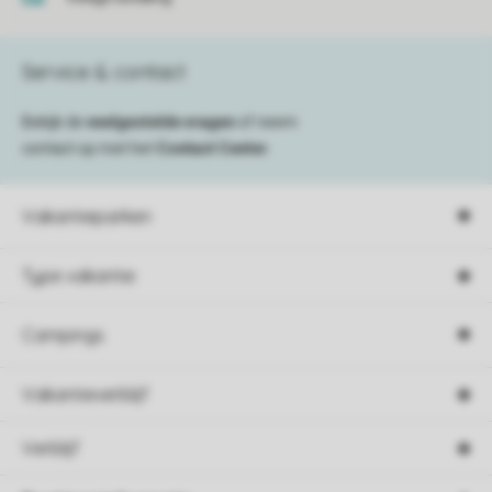
Service & contact
Bekijk de
veelgestelde vragen
of neem
contact op met het
Contact Center
.
Vakantieparken
Type vakantie
Campings
Vakantieverblijf
Verblijf