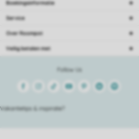
Boekingsinformatie
Service
Over Roompot
Veilig betalen met
Follow Us
Facebook
Instagram
Tiktok
Youtube
Pinterest
Linkedin
Spotify
Vakantietips & inspiratie?