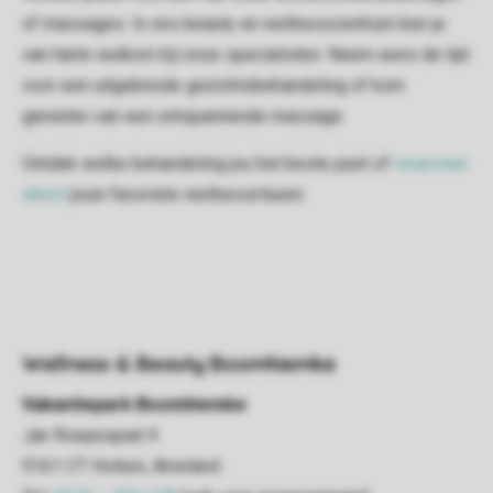
of massages. In ons beauty en wellnesscentrum ben je
van harte welkom bij onze specialisten. Neem eens de tijd
voor een uitgebreide gezichtsbehandeling of kom
genieten van een ontspannende massage.
Ontdek welke behandeling jou het beste past of
reserveer
direct
jouw favoriete wellnessritueel.