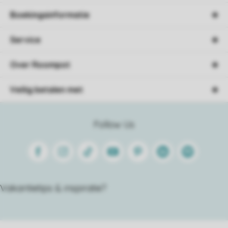
Boekingsinformatie
Service
Over Roompot
Veilig betalen met
Follow Us
Facebook
Instagram
Tiktok
Youtube
Pinterest
Linkedin
Spotify
Vakantietips & inspiratie?