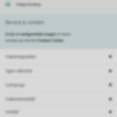
Veilige betaling
Service & contact
Bekijk de
veelgestelde vragen
of neem
contact op met het
Contact Center
.
Vakantieparken
Type vakantie
Campings
Vakantieverblijf
Verblijf