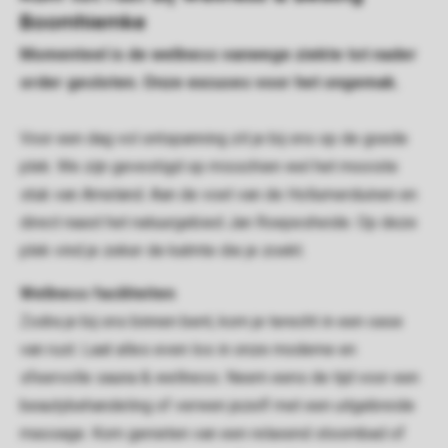
Boomhiemke
Momenteel is de wellness vanwege ziekte tot nader
order gesloten. Onze excuses voor het ongemak.
Voor een dag vol ontspanning zit je bij ons op de goede
plek. We zijn gevestigd op misschien wel het mooiste
stuk van Ameland. Aan de voet van de Hollumerduinen en
direct naast het natuurgebied Jan Roepesheide. Op deze
plek vind je zeker de kalmte die je zoekt.
Wellness faciliteiten
Zodra je bij ons binnen bent, kom je terecht in een oase
van rust. Laat alles even los in onze moderne en
sfeervolle
sauna & wellness
.
Neem eens de tijd
voor een
beautybehandeling of
verwen jezelf
met een uitgebreide
massage. Kom
genieten van
een relaxend stoombad of