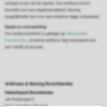
ontspan in een van de
sauna's. Ons
wellness resort
beschikt over
een uitgebreid aanbod
. Genoeg
mogelijkheden dus voor een
compleet dagje
ontspannen.
Sauna en overnachting
Ons
wellnesscentrum
is gelegen op
Vakantiepark
Boomhiemke
.
Je kunt je
wellness dag
combineren met
een verblijf op het park.