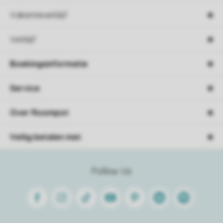
Vakantieverblijf
Verblijf
Boekingsinformatie
Service
Over Roompot
Veilig betalen met
Follow Us
Facebook
Instagram
Tiktok
Youtube
Pinterest
Linkedin
Spotify