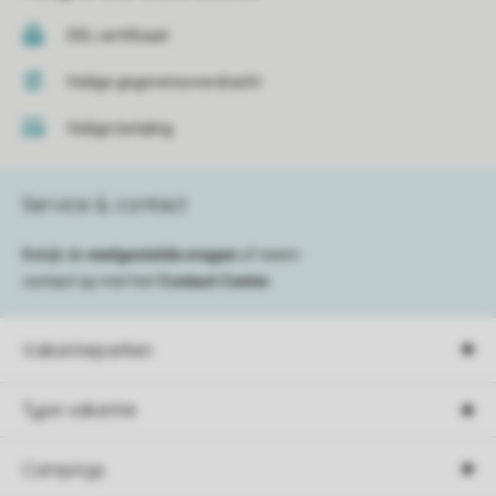
SSL certificaat
Veilige gegevensoverdracht
Veilige betaling
Service & contact
Bekijk de
veelgestelde vragen
of neem
contact op met het
Contact Center
.
Vakantieparken
Type vakantie
Campings