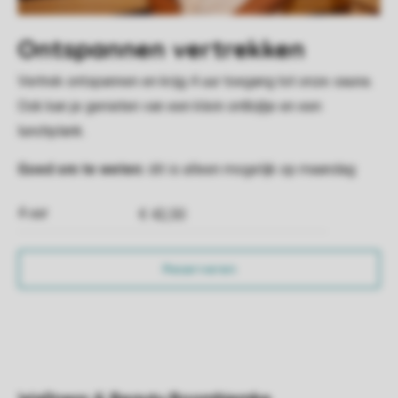
Ontspannen vertrekken
Vertrek ontspannen en krijg 4 uur toegang tot onze sauna.
Ook kan je genieten van een klein ontbijtje en een
lunchplank.
Goed om te weten:
dit is alleen mogelijk op maandag
4 uur
€ 42,50
Reserveren