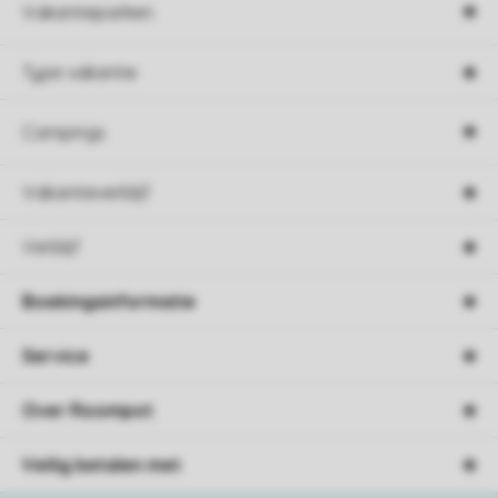
Vakantieparken
Type vakantie
Campings
Vakantieverblijf
Verblijf
Boekingsinformatie
Service
Over Roompot
Veilig betalen met