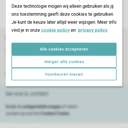
Controle over jouw gegevens & privacy
Deze technologie mogen wij alleen gebruiken als jij
ons toestemming geeft deze cookies te gebruiken.
Instellingen wijzigen
Je kunt de keuze later altijd weer wijzigen. Meer info
vind je in onze
cookie policy
en
privacy policy
.
Veilig en snel online boeken
Alle cookies accepteren
SSL certificaat
Weiger alle cookies
Veilige gegevensoverdracht
Voorkeuren kiezen
Veilige betaling
Service & contact
Bekijk de
veelgestelde vragen
of neem
contact op met het
Contact Center
.