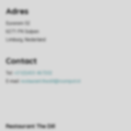
Adres
Euverem 52
6271 PK Gulpen
Limburg, Nederland
Contact
Tel:
+31(0)433 467202
E-mail:
restaurant.thedill@roompot.nl