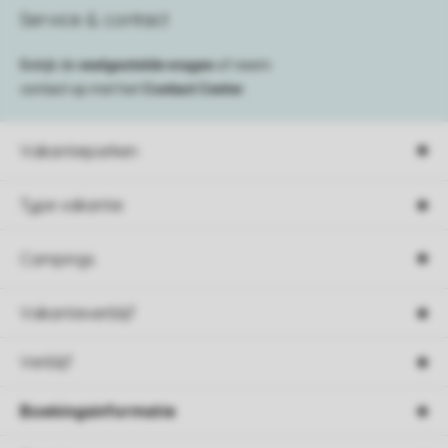
Service & contact
Bekijk de
veelgestelde vragen
of neem
contact op met het
Contact Center
.
Vakantieparken
Type vakantie
Campings
Vakantieverblijf
Verblijf
Boekingsinformatie