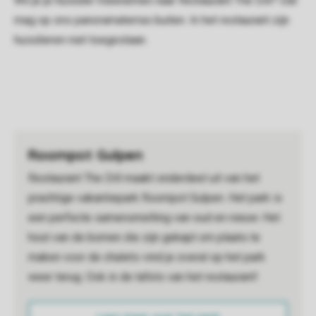
Wil je je huisdier meenemen naar Restaurant The Dill? Dat
mag op ons panoramaterras buiten. In het restaurant zijn
huisdieren niet toegestaan.
Roompot Gulpen
Restaurant The Dill maakt onderdeel uit van het
prachtige vakantiepark Roompot Gulpen. Het park is
een perfecte samensmelting van oud en nieuw. Het
hout van de bomen die zijn gekapt om plaats te
maken voor de chalets vind je overal op het park
weer terug. Ook in de tafels van het restaurant!