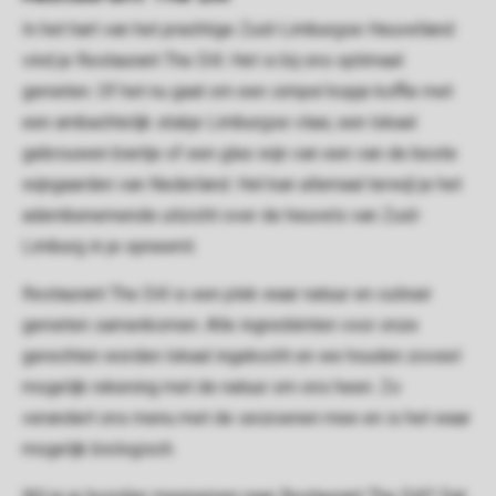
In het hart van het prachtige Zuid-Limburgse Heuvelland
vind je Restaurant The Dill. Het is bij ons optimaal
genieten. Of het nu gaat om een simpel kopje koffie met
een ambachtelijk stukje Limburgse vlaai, een lokaal
gebrouwen biertje of een glas wijn van een van de beste
wijngaarden van Nederland. Het kan allemaal terwijl je het
adembenemende uitzicht over de heuvels van Zuid-
Limburg in je opneemt.
Restaurant The Dill is een plek waar natuur en culinair
genieten samenkomen. Alle ingrediënten voor onze
gerechten worden lokaal ingekocht en we houden zoveel
mogelijk rekening met de natuur om ons heen. Zo
verandert ons menu met de seizoenen mee en is het waar
mogelijk biologisch.