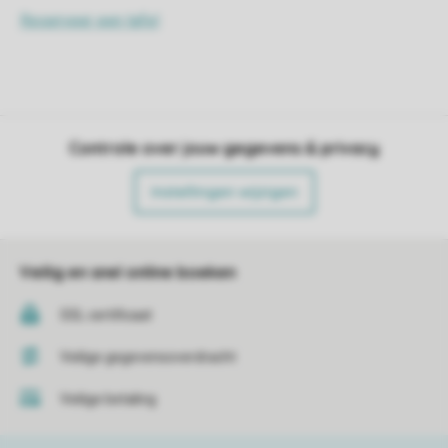
Controle over jouw gegevens & privacy
Instellingen wijzigen
Veilig en snel online boeken
SSL certificaat
Veilige gegevensoverdracht
Veilige betaling