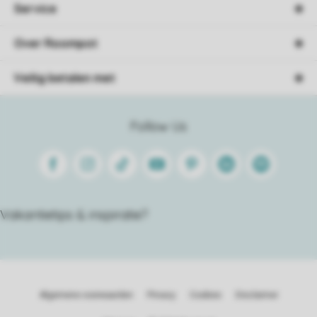
Service
Over Roompot
Veilig betalen met
Follow Us
Facebook
Instagram
Tiktok
Youtube
Pinterest
Linkedin
Spotify
Vakantietips & inspiratie?
Algemene voorwaarden
Privacy
Cookies
Disclaimer