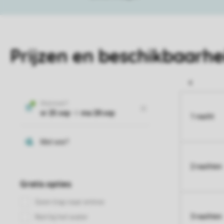
Prijzen en beschikbaarhe
1 nacht
2 nachten
3 nachten