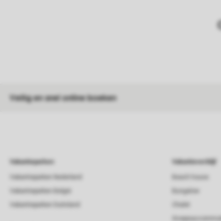
Veilig en snel online boeken
Vakantieparken
Vakantieverblijf
Vakantieparken Nederland
Beach house
Vakantieparken België
Bungalow
Vakantieparken Duitsland
Chalet
Groepsaccommod