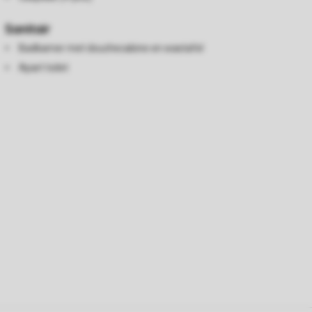
Sanitair
Badkamer met douchecabine en wastafel
Apart toilet