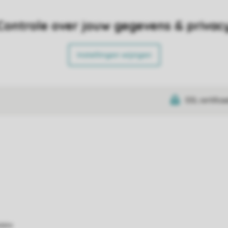
Controle over jouw gegevens & privac
Instellingen wijzigen
SSL certifica
atie