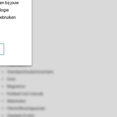
en bij jouw
logie
ebruiken.
Keuken
Open keuken
Vaatwasser
Standaard keukeninventaris
Oven
Magnetron
Koelkast met vriesvak
Waterkoker
Filterkoffiezetapparaat
Gasplaat (4-pits)