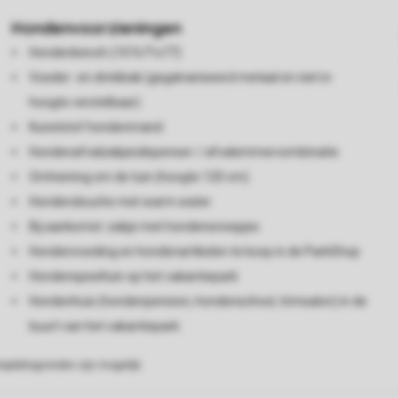
Hondenvoorzieningen
Hondenbench (107x71x77)
Voeder- en drinkbak (gegalvaniseerd metaal en niet in
hoogte verstelbaar)
Kunststof hondenmand
Hondenafvalzakjesdispenser-/ afvalemmercombinatie
Omheining om de tuin (hoogte 120 cm)
Hondendouche met warm water
Bij aankomst: zakje met hondensnoepjes
Hondenvoeding en hondenartikelen te koop in de ParkShop
Hondenspeeltuin op het vakantiepark
Hondenhuis (hondenpension, hondenschool, trimsalon) in de
buurt van het vakantiepark
eplattegronden zijn mogelijk.