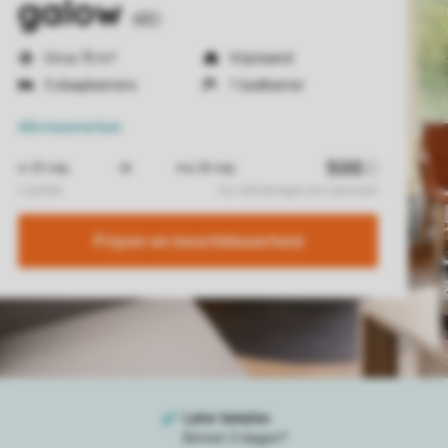
galow
6BD
Circa 70 m²
Vrijstaand
3 slaapkamers
1 badkamer
Alle
kenmerken
Prijzen en beschikbaarheid