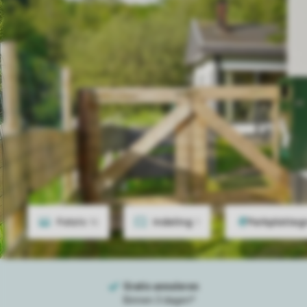
Foto's
16
Indeling
1