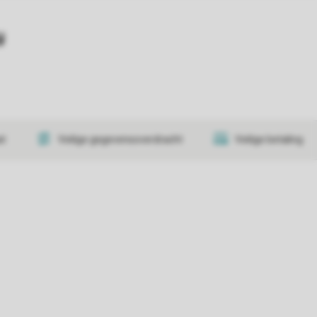
y
at
Veilige gegevensoverdracht
Veilige betaling