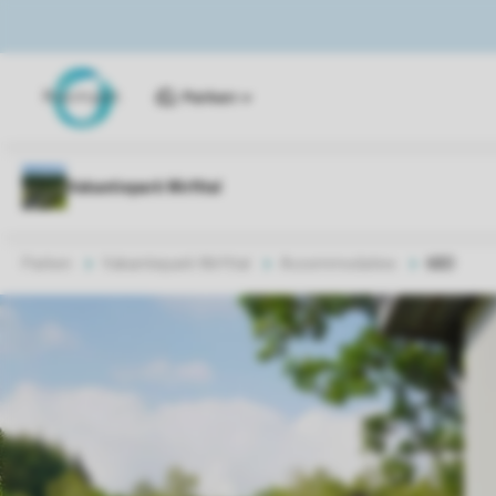
Parken
Parken
Vakantiepark Wirfttal
Accommodaties
6BD