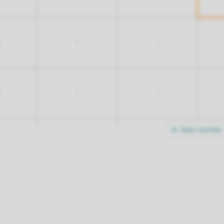
-
-
-
-
Meer nachten