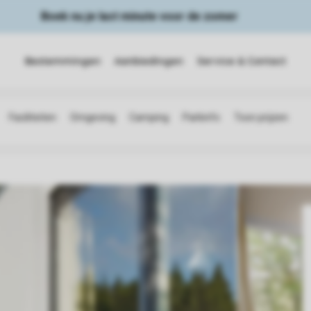
Boek nu je last minute voor de zomer
Bestemmingen
Aanbiedingen
Service & Contact