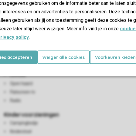
nsgegevens gebruiken om de informatie beter aan te laten sluit
e interesses en om advertenties te personaliseren. Deze techno
lleen gebruiken als jij ons toestemming geeft deze cookies te g
keuze later altijd weer wijzigen. Meer info vind je in onze
cookie
rivacy policy
.
kies accepteren
Weiger alle cookies
Voorkeuren kiezen
Woon-/eetkamer
Zithoek
Eethoek
Open haard
Flatscreen-tv
Radio
Kindervoorzieningen
Campingbedje
Kinderstoel