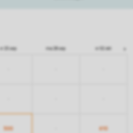
vr 25 sep
ma 28 sep
vr 02 okt
-
-
-
-
-
-
500
610
-