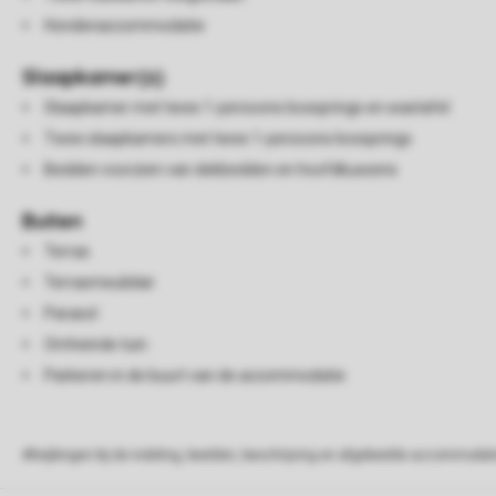
Hondenaccommodatie
Slaapkamer(s)
Slaapkamer met twee 1-persoons boxsprings en wastafel
Twee slaapkamers met twee 1-persoons boxsprings
Bedden voorzien van dekbedden en hoofdkussens
Buiten
Terras
Terrasmeubilair
Parasol
Omheinde tuin
Parkeren in de buurt van de accommodatie
Afwijkingen bij de indeling, beelden, beschrijving en afgebeelde accommodati