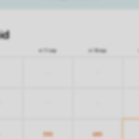
id
vr 11 sep
vr 18 sep
-
-
-
-
590
680