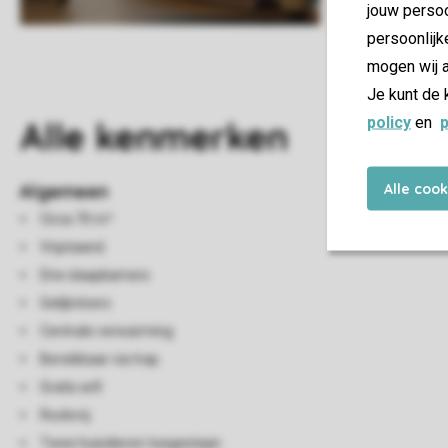
jouw persoo
persoonlijk
mogen wij a
Je kunt de 
policy
en
p
Alle
kenmerken
Alle coo
Algemeen
Circa 70 m²
Vrijstaand
Drie slaapkamers
Gelijkvloers
Centrale verwarming
Bereikbaar via trap
Gratis wifi
Rookvrij
Twee huisdieren toegestaan