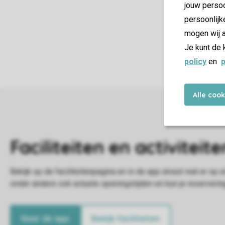
jouw persoo
persoonlijk
mogen wij a
Je kunt de 
policy
en
p
Alle coo
Naar de app
Bekijk faciliteiten