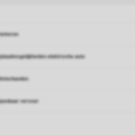
arkeren
plaadmogelijkheden elektrische auto
interbanden
penbaar vervoer