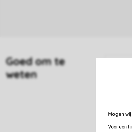
W
H
W
Mogen wij
Voor een fi
V