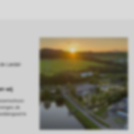
 bezemschoon
brengen, de
 beddengoed te