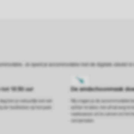
dag ben je natuurlijk wel van
Wij vragen je de accommodatie
j de faciliteiten op het park.
achter te laten, het afval weg te 
vaatwasser uit te ruimen en het
verzamelen.