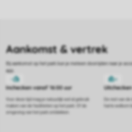
Voor deze tijd mag je natuurlijk wel al gebruik
De rest van de 
maken van de faciliteiten op het park. Of de
harte welkom bi
omgeving van het park ontdekken.