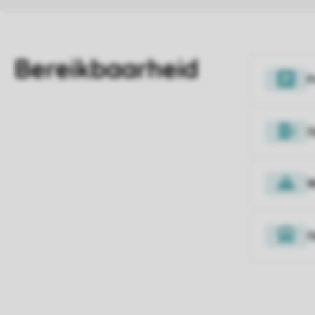
P
O
W
O