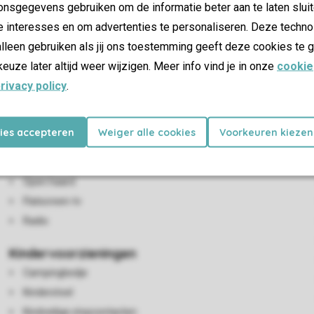
nsgegevens gebruiken om de informatie beter aan te laten sluit
e interesses en om advertenties te personaliseren. Deze techno
lleen gebruiken als jij ons toestemming geeft deze cookies te g
keuze later altijd weer wijzigen. Meer info vind je in onze
cookie
rivacy policy
.
Woon-/eetkamer
kies accepteren
Weiger alle cookies
Voorkeuren kiezen
Zithoek
Eethoek
Open haard
Flatscreen-tv
Radio
Kindervoorzieningen
Campingbedje
Kinderstoel
Kindveilige stopcontacten