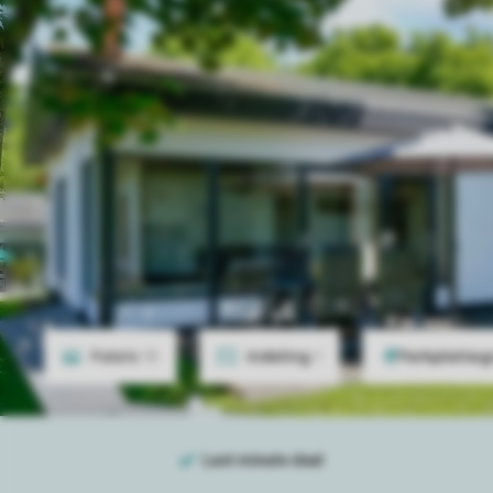
Foto's
15
Indeling
1