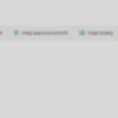
at
Veilige gegevensoverdracht
Veilige betaling