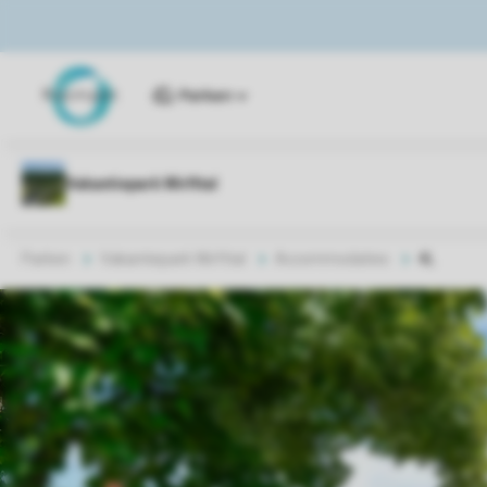
Parken
Parken
Vakantiepark Wirfttal
Accommodaties
4L