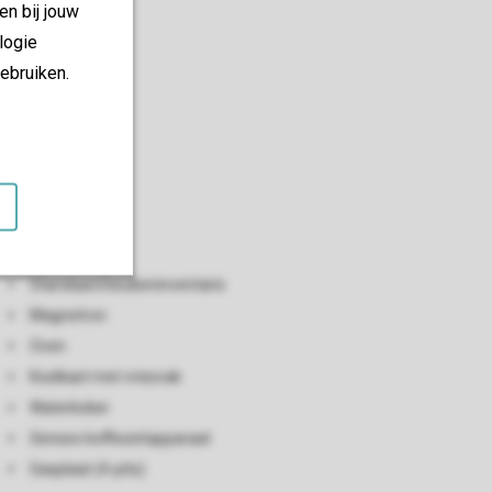
en bij jouw
logie
ebruiken.
Keuken
Open keuken
Vaatwasser
Standaard keukeninventaris
Magnetron
Oven
Koelkast met vriesvak
Waterkoker
Senseo koffiezetapparaat
Gasplaat (4-pits)