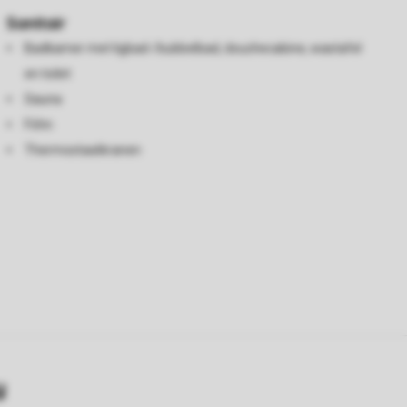
Sanitair
Badkamer met ligbad-/bubbelbad, douchecabine, wastafel
en toilet
Sauna
Föhn
Thermostaatkranen
y