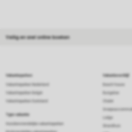
Veilig en snel online boeken
Vakantieparken
Vakantieverblijf
Vakantieparken Nederland
Beach house
Vakantieparken België
Bungalow
Vakantieparken Duitsland
Chalet
Groepsaccommod
Type vakantie
Lodge
Huisdiervriendelijke vakantieparken
Strandhuis