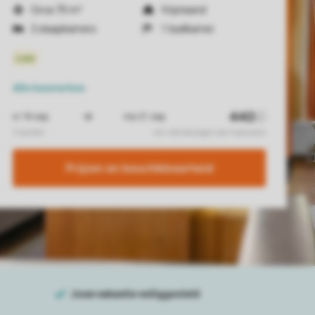
Circa 70 m²
Vrijstaand
2 slaapkamers
1 badkamer
Alle
kenmerken
Prijzen en beschikbaarheid