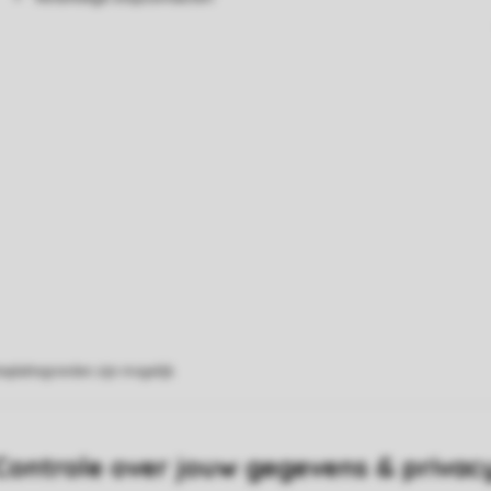
eplattegronden zijn mogelijk.
Controle over jouw gegevens & privac