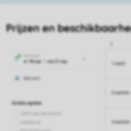
Prijzen en beschikbaarhe
1 nacht
2 nachten
3 nachten