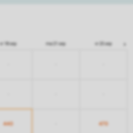
vr 18 sep
ma 21 sep
vr 25 sep
-
-
-
-
-
-
440
470
-