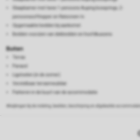
Slaapkamer met twee 1-persoons Auping boxsprings, 2-
persoonssofttopper en flatscreen-tv
Opgemaakte bedden bij aankomst
Bedden voorzien van dekbedden en hoofdkussens
Buiten
Terras
Parasol
Ligstoelen (in de zomer)
Verstelbaar terrasmeubilair
Parkeren in de buurt van de accommodatie
Afwijkingen bij de indeling, beelden, beschrijving en afgebeelde accommodati