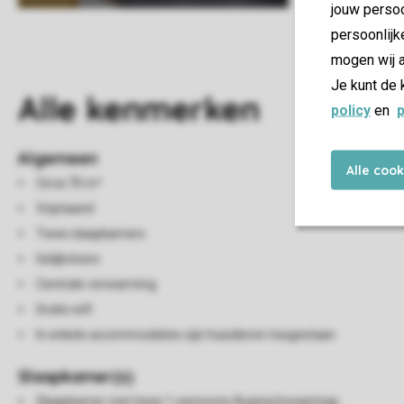
jouw persoo
persoonlijk
mogen wij a
Je kunt de 
Alle
kenmerken
policy
en
p
Algemeen
Alle coo
Circa 70 m²
Vrijstaand
Twee slaapkamers
Gelijkvloers
Centrale verwarming
Gratis wifi
In enkele accommodaties zijn huisdieren toegestaan
Slaapkamer(s)
Slaapkamer met twee 1-persoons Auping boxsprings