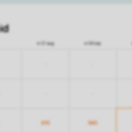
id
vr 21 aug
vr 04 sep
-
-
-
-
610
560