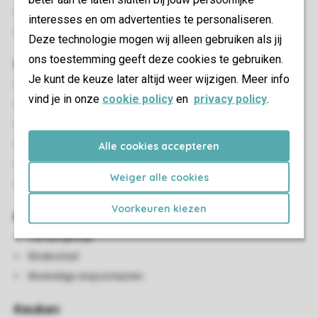
Parasol
interesses en om advertenties te personaliseren.
Parkeren in de buurt van de accommodatie
Deze technologie mogen wij alleen gebruiken als jij
ons toestemming geeft deze cookies te gebruiken.
Woon-/eetkamer
Je kunt de keuze later altijd weer wijzigen. Meer info
Zithoek
vind je in onze
cookie policy
en
privacy policy
.
Eethoek
Open haard
Flatscreen-tv
Alle cookies accepteren
Radio
Weiger alle cookies
Spellendoos
Voorkeuren kiezen
Kindervoorzieningen
Campingbedje
Kinderstoel
Kindveilige stopcontacten
Keuken