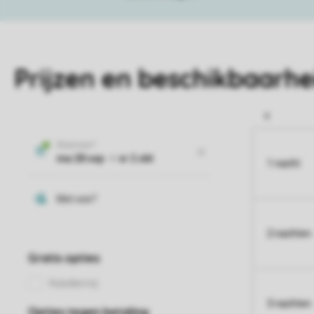
Prijzen en beschikbaarhe
1 nacht
2 nachten
3 nachten