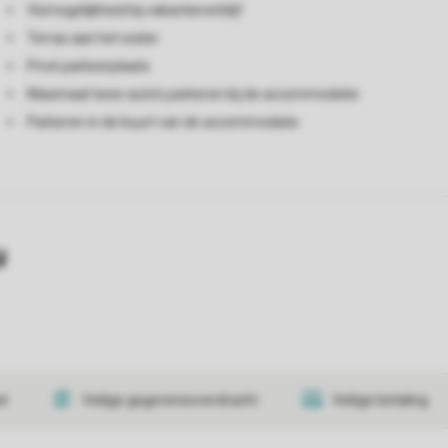
Vismogelijkheid bij vakantieverblijf
Terras aan het water
Privé parkeerplaats
Maximaal twee auto's parkeren bij de accommodatie
Parkeren in de buurt van de accommodatie
y
at
Veilige gegevensoverdracht
Veilige betaling