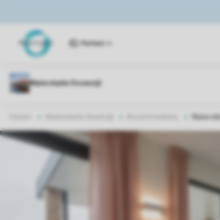
Parken
Parken
Waterstaete Ossenzijl
Accommodaties
Watervill