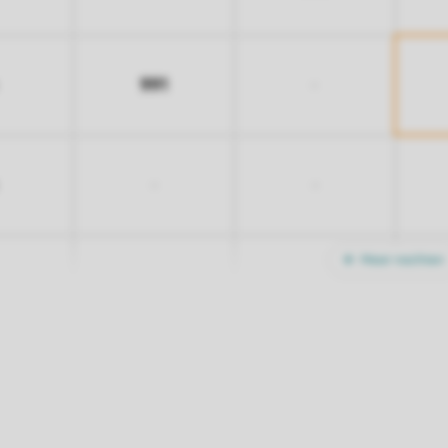
991
-
-
-
Meer nachten