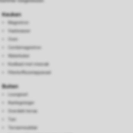
uisnummer toegewezen.
Keuken
Magnetron
Vaatwasser
Oven
Combimagnetron
Waterkoker
Koelkast met vriesvak
Filterkoffiezetapparaat
Buiten
Loungeset
Aanlegsteiger
Overdekt terras
Tuin
Terrasmeubilair