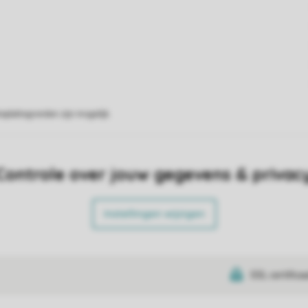
eplattegronden zijn mogelijk.
Controle over jouw gegevens & privac
Instellingen wijzigen
SSL certifica