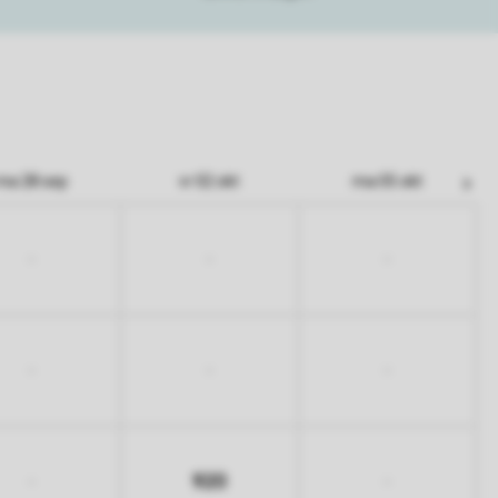
ma 28 sep
vr 02 okt
ma 05 okt
-
-
-
-
-
-
920
-
-