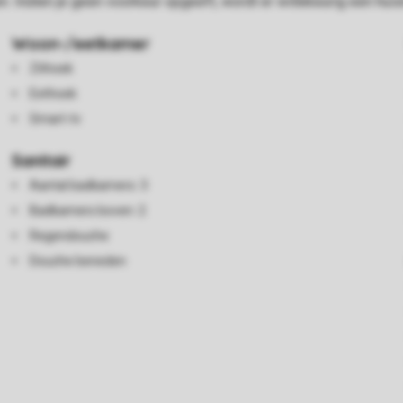
n. Indien je geen voorkeur opgeeft, wordt er willekeurig een h
Woon-/eetkamer
Zithoek
Eethoek
Smart-tv
Sanitair
Aantal badkamers: 3
Badkamers boven: 2
Regendouche
Douche beneden