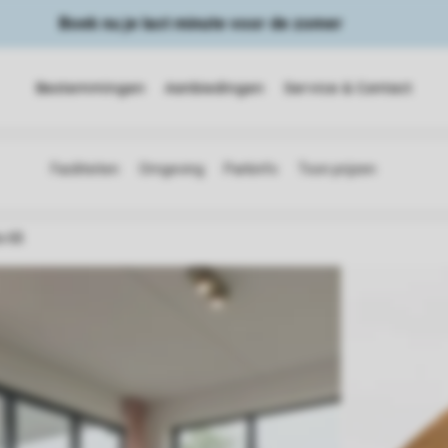
Boek nu je last minute voor de zomer
Bestemmingen
Aanbiedingen
Service & Contact
a 6B