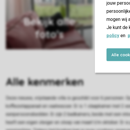
jouw persoo
persoonlijk
Bekijk alle
mogen wij a
Je kunt de 
foto's
policy
en
p
Alle coo
Alle
kenmerken
Deze nieuwe, vrijstaande villa is geschikt voor 6 personen
koffiezetapparaat en vaatwasser. Er is 1 slaapkamer met 2 
eenpersoonsbedden. Er zijn 2 badkamers, beide met een inloopdo
heeft een eigen steiger en sloep van maart t/m oktober. Er is