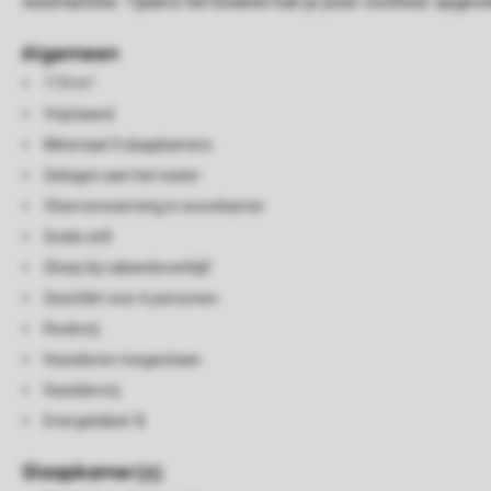
wasmachine. Tijdens het boeken kan je jouw voorkeur opgeve
Algemeen
119 m²
Vrijstaand
Minimaal 3 slaapkamers
Gelegen aan het water
Vloerverwarming in woonkamer
Gratis wifi
Sloep bij vakantieverblijf
Geschikt voor 6 personen
Rookvrij
Huisdieren toegestaan
Huisdiervrij
Energielabel: B
Slaapkamer(s)