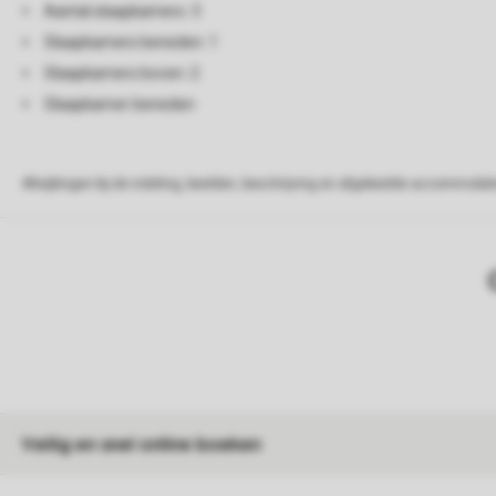
Aantal slaapkamers: 3
Slaapkamers beneden: 1
Slaapkamers boven: 2
Slaapkamer beneden
Afwijkingen bij de indeling, beelden, beschrijving en afgebeelde accommodati
Veilig en snel online boeken