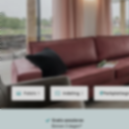
Foto's
9
Indeling
2