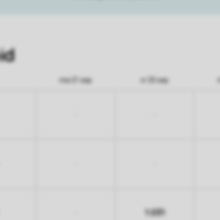
id
ma 21 sep
vr 25 sep
-
-
-
-
1.031
-