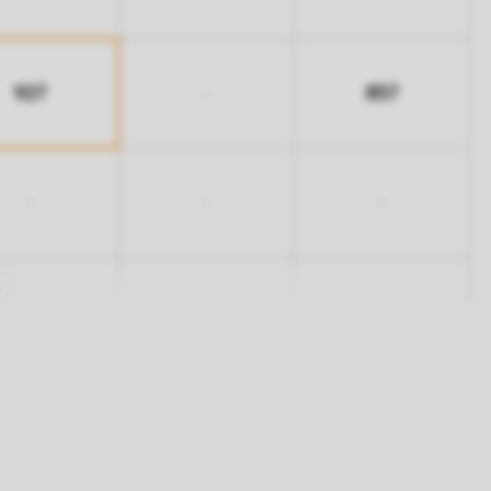
927
857
-
-
-
-