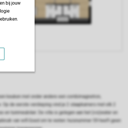
en bij jouw
logie
ebruiken.
n een keuken met onder andere een combimagnetron,
 Op de eerste verdieping vind je 2 slaapkamers met elk 2
 en tuinmeubilair. De villa is gelegen aan het (vis)water en
s gebruik van wifi.Goed om te weten: huisnummer 59 heeft geen