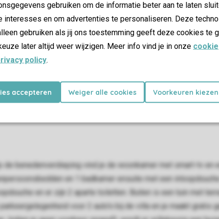
nsgegevens gebruiken om de informatie beter aan te laten sluit
e interesses en om advertenties te personaliseren. Deze techno
lleen gebruiken als jij ons toestemming geeft deze cookies te g
keuze later altijd weer wijzigen. Meer info vind je in onze
cookie
rivacy policy
.
kies accepteren
Weiger alle cookies
Voorkeuren kiezen
. Op de benedenverdieping vind je de woonkamer met smart-tv e
eenpersoonsbedden en 1 badkamer ensuite met een inloopdouche.
uche en er zijn 2 aparte toiletten. Buiten is een tuin met terras
 parkeergelegenheid voor 2 auto's bij de villa en je maakt grati